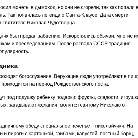
осил монеты в дымоход, но они не сгорели, так как попали 
ь. Так появилась легенда о Санта-Клаусе. Дата смерти
 святителя Николая Чудотворца.
дник был предан забвению. Искоренялись обычаи, многие и
шкам и преследованиям. После распада СССР традиция
опулярность.
дника
проходят богослужения. Верующие люди употребляют в пищ
 приходится на период Рождественского поста.
дут под подушку ребенку подарки: фрукты, сладости, игрушк
ых, загадывают желания, молятся святому Николаю о
аздничному обеду специальное печенье – николайчики. На
и и пироги с картошкой, грибами, капустой, постный борщ,