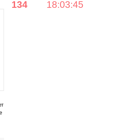
134
18
:
03
:
44
ет
е