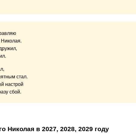
дравляю
 Николая.
дружил,
ил.
л,
иятным стал.
ый настрой
азу сбой.
го Николая в
2027,
2028,
2029
году