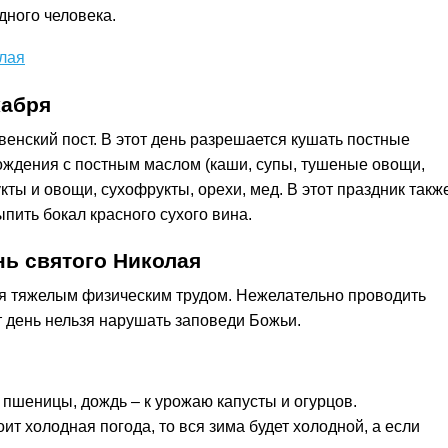
дного человека.
олая
кабря
енский пост. В этот день разрешается кушать постные
ождения с постным маслом (каши, супы, тушеные овощи,
укты и овощи, сухофрукты, орехи, мед. В этот праздник такж
пить бокал красного сухого вина.
нь святого Николая
ся тяжелым физическим трудом. Нежелательно проводить
от день нельзя нарушать заповеди Божьи.
ю пшеницы, дождь – к урожаю капусты и огурцов.
ит холодная погода, то вся зима будет холодной, а если