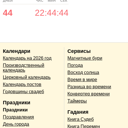
ДНЕЙ
ЧАС
МИН
СЕК
44
22
:
44
:
44
Календари
Сервисы
Календарь на 2026 год
Магнитные бури
Производственный
Погода
календарь
Восход солнца
Церковный календарь
Время в мире
Календарь постов
Разница во времени
Годовщины свадеб
Конвертер времени
Таймеры
Праздники
Праздники
Гадания
Поздравления
Книга Судеб
День города
Книга Перемен