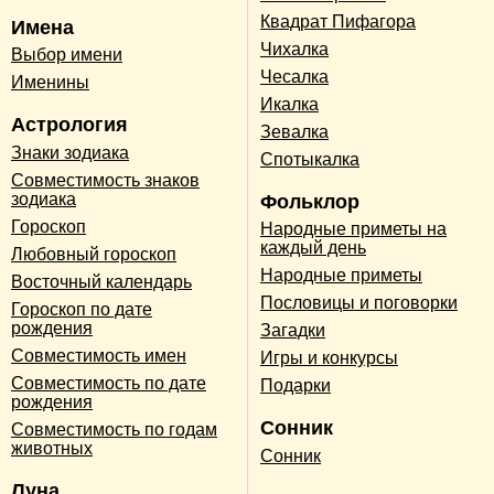
Квадрат Пифагора
Имена
Чихалка
Выбор имени
Чесалка
Именины
Икалка
Астрология
Зевалка
Знаки зодиака
Спотыкалка
Совместимость знаков
зодиака
Фольклор
Гороскоп
Народные приметы на
каждый день
Любовный гороскоп
Народные приметы
Восточный календарь
Пословицы и поговорки
Гороскоп по дате
рождения
Загадки
Совместимость имен
Игры и конкурсы
Совместимость по дате
Подарки
рождения
Сонник
Совместимость по годам
животных
Сонник
Луна