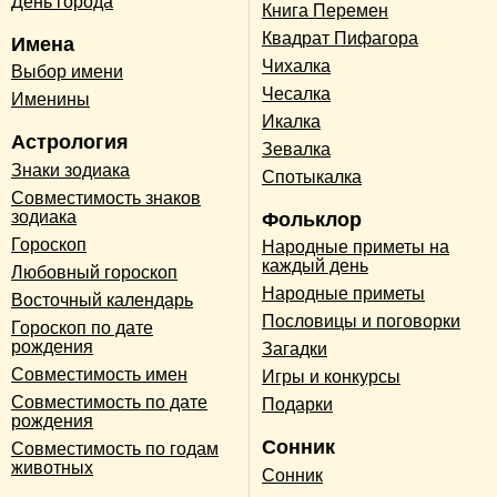
День города
Книга Перемен
Квадрат Пифагора
Имена
Чихалка
Выбор имени
Чесалка
Именины
Икалка
Астрология
Зевалка
Знаки зодиака
Спотыкалка
Совместимость знаков
зодиака
Фольклор
Гороскоп
Народные приметы на
каждый день
Любовный гороскоп
Народные приметы
Восточный календарь
Пословицы и поговорки
Гороскоп по дате
рождения
Загадки
Совместимость имен
Игры и конкурсы
Совместимость по дате
Подарки
рождения
Сонник
Совместимость по годам
животных
Сонник