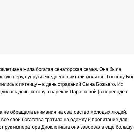
иоклетиана жила богатая сенаторская семья. Она была
нскую веру, супруги ежедневно читали молитвы Господу Бог
ились в пятницу – в день страданий Сына Божьего. Их
одилась дочь, которую нарекли Параскевой (в переводе с
ка не обращала внимания на сватовство молодых людей,
а все свои богатства тратила на одежду и пропитание для
от рук императора Диоклетиана она завоевала еще большу