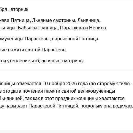
бря
, вторник
кева Пятница, Льняные смотрины, Льняница,
льницы, Бабья заступница, Параскева и Ненила
омученицы Параскевы, нареченной Пятница
ние памяти святой Параскевы
р и утепление изб; льняные смотрины
ницы отмечается 10 ноября 2026 года (по старому стилю 
е это дата почтения памяти святой великомученицы
ьняницей, так как в этот праздник женщины хвастаются
цу называют Параскевой Пятницей, поскольку она родилас