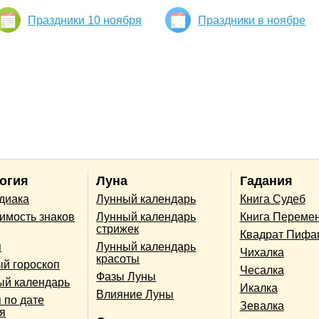
Праздники 10 ноября
Праздники в ноябре
огия
Луна
Гадания
одиака
Лунный календарь
Книга Судеб
имость знаков
Лунный календарь
Книга Переме
стрижек
Квадрат Пифа
п
Лунный календарь
Чихалка
красоты
й гороскоп
Чесалка
Фазы Луны
ый календарь
Икалка
Влияние Луны
 по дате
Зевалка
я