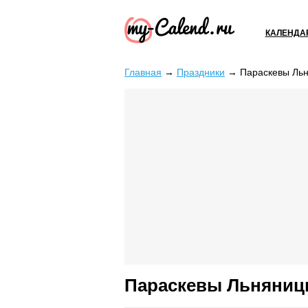
КАЛЕНДА
Главная
→
Праздники
→
Параскевы Ль
Параскевы Льняни