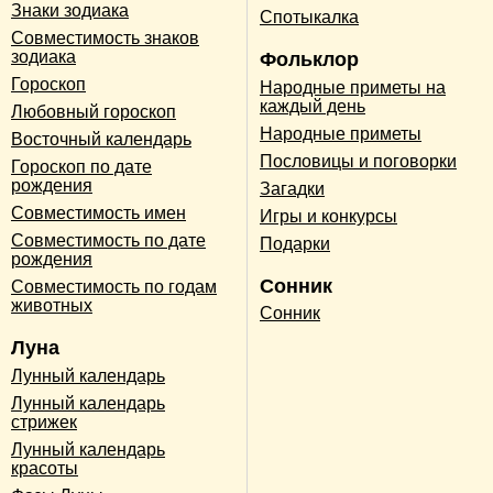
Знаки зодиака
Спотыкалка
Совместимость знаков
зодиака
Фольклор
Гороскоп
Народные приметы на
каждый день
Любовный гороскоп
Народные приметы
Восточный календарь
Пословицы и поговорки
Гороскоп по дате
рождения
Загадки
Совместимость имен
Игры и конкурсы
Совместимость по дате
Подарки
рождения
Сонник
Совместимость по годам
животных
Сонник
Луна
Лунный календарь
Лунный календарь
стрижек
Лунный календарь
красоты