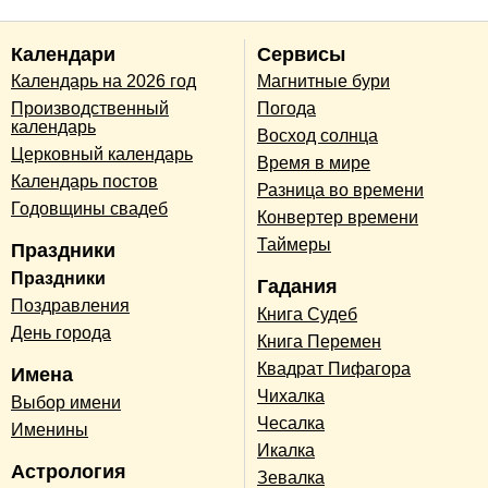
Календари
Сервисы
Календарь на 2026 год
Магнитные бури
Производственный
Погода
календарь
Восход солнца
Церковный календарь
Время в мире
Календарь постов
Разница во времени
Годовщины свадеб
Конвертер времени
Таймеры
Праздники
Праздники
Гадания
Поздравления
Книга Судеб
День города
Книга Перемен
Квадрат Пифагора
Имена
Чихалка
Выбор имени
Чесалка
Именины
Икалка
Астрология
Зевалка