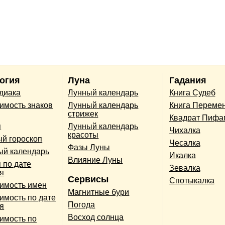
огия
Луна
Гадания
одиака
Лунный календарь
Книга Судеб
имость знаков
Лунный календарь
Книга Переме
стрижек
Квадрат Пифа
п
Лунный календарь
Чихалка
красоты
й гороскоп
Чесалка
Фазы Луны
ый календарь
Икалка
Влияние Луны
 по дате
Зевалка
я
Сервисы
Спотыкалка
имость имен
Магнитные бури
имость по дате
Погода
я
Восход солнца
имость по