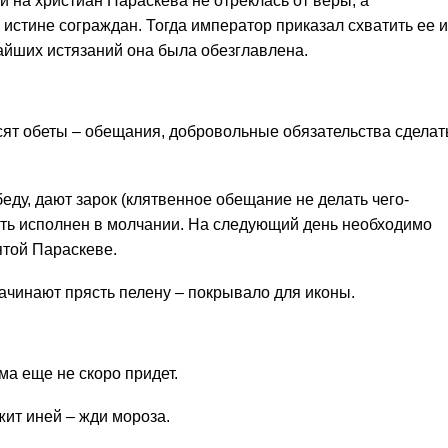
 на христиан Параскева не отреклась от веры, а
истине сограждан. Тогда император приказал схватить ее и
айших истязаний она была обезглавлена.
сят обеты – обещания, добровольные обязательства сделат
ду, дают зарок (клятвенное обещание не делать чего-
ыть исполнен в молчании. На следующий день необходимо
ятой Параскеве.
ачинают прясть пелену – покрывало для иконы.
има еще не скоро придет.
жит иней – жди мороза.