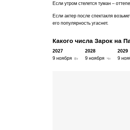
Если утром стелется туман – оттепе
Если актер после спектакля возьме
его популярность угаснет.
Какого числа Зарок на П
2027
2028
2029
9 ноября
9 ноября
9 ноя
Вт
Чт