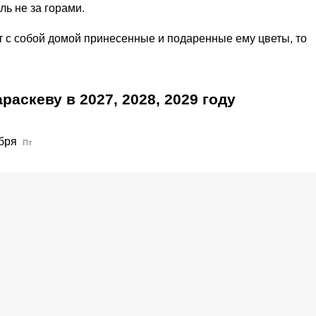
ль не за горами.
т с собой домой принесенные и подаренные ему цветы, то
араскеву в
2027,
2028,
2029
году
бря
Пт