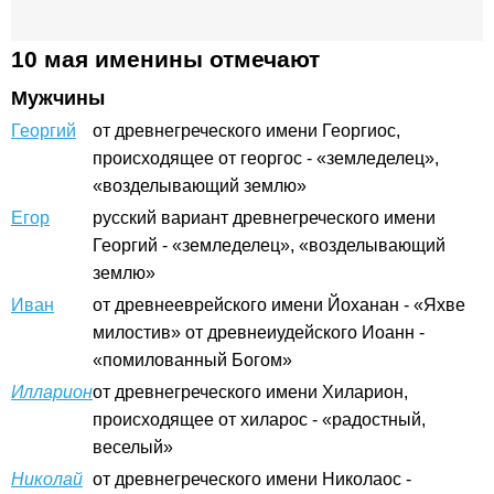
10 мая именины отмечают
Мужчины
Георгий
от древнегреческого имени Георгиос,
происходящее от георгос - «земледелец»,
«возделывающий землю»
Егор
русский вариант древнегреческого имени
Георгий - «земледелец», «возделывающий
землю»
Иван
от древнееврейского имени Йоханан - «Яхве
милостив» от древнеиудейского Иоанн -
«помилованный Богом»
Илларион
от древнегреческого имени Хиларион,
происходящее от хиларос - «радостный,
веселый»
Николай
от древнегреческого имени Николаос -