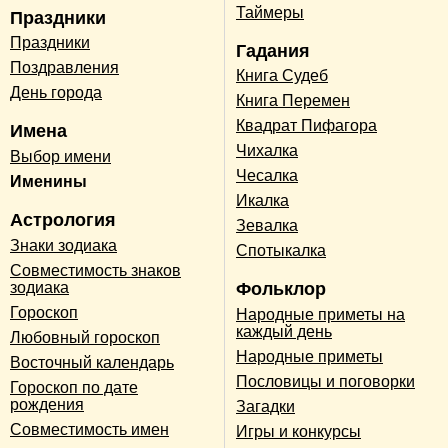
Таймеры
Праздники
Праздники
Гадания
Поздравления
Книга Судеб
День города
Книга Перемен
Квадрат Пифагора
Имена
Чихалка
Выбор имени
Чесалка
Именины
Икалка
Астрология
Зевалка
Знаки зодиака
Спотыкалка
Совместимость знаков
зодиака
Фольклор
Гороскоп
Народные приметы на
каждый день
Любовный гороскоп
Народные приметы
Восточный календарь
Пословицы и поговорки
Гороскоп по дате
рождения
Загадки
Совместимость имен
Игры и конкурсы