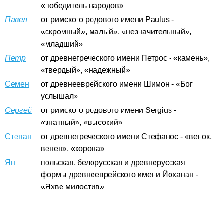
«победитель народов»
Павел
от римского родового имени Paulus -
«скромный», малый», «незначительный»,
«младший»
Петр
от древнегреческого имени Петрос - «камень»,
«твердый», «надежный»
Семен
от древнееврейского имени Шимон - «Бог
услышал»
Сергей
от римского родового имени Sergius -
«знатный», «высокий»
Степан
от древнегреческого имени Стефанос - «венок,
венец», «корона»
Ян
польская, белорусская и древнерусская
формы древнееврейского имени Йоханан -
«Яхве милостив»