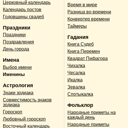
Церковный календарь
Время в мире
Календарь постов
Разница во времени
Годовщины свадеб
Конвертер времени
Таймеры
Праздники
Праздники
Гадания
Поздравления
Книга Судеб
День города
Книга Перемен
Квадрат Пифагора
Имена
Чихалка
Выбор имени
Чесалка
Именины
Икалка
Астрология
Зевалка
Знаки зодиака
Спотыкалка
Совместимость знаков
зодиака
Фольклор
Гороскоп
Народные приметы на
каждый день
Любовный гороскоп
Народные приметы
Восточный календарь