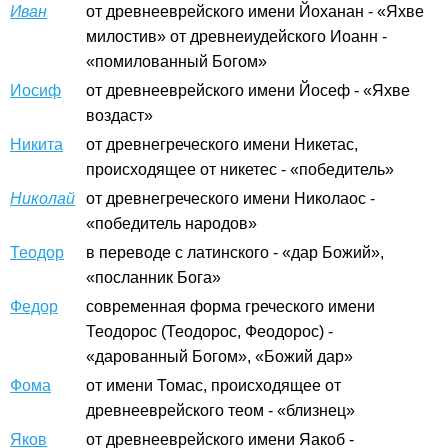
Иван
от древнееврейского имени Йоханан - «Яхве
милостив» от древнеиудейского Иоанн -
«помилованный Богом»
Иосиф
от древнееврейского имени Йосеф - «Яхве
воздаст»
Никита
от древнегреческого имени Никетас,
происходящее от никетес - «победитель»
Николай
от древнегреческого имени Николаос -
«победитель народов»
Теодор
в переводе с латинского - «дар Божий»,
«посланник Бога»
Федор
современная форма греческого имени
Теодорос (Теодорос, Феодорос) -
«дарованный Богом», «Божий дар»
Фома
от имени Томас, происходящее от
древнееврейского теом - «близнец»
Яков
от древнееврейского имени Яакоб -