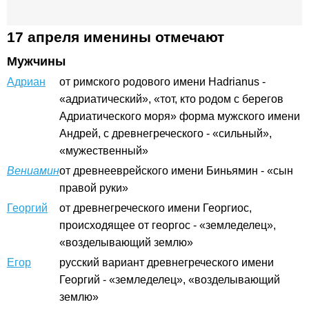
17 апреля именины отмечают
Мужчины
Адриан
от римского родового имени Hadrianus -
«адриатический», «тот, кто родом с берегов
Адриатического моря» форма мужского имени
Андрей, с древнегреческого - «сильный»,
«мужественный»
Вениамин
от древнееврейского имени Биньямин - «сын
правой руки»
Георгий
от древнегреческого имени Георгиос,
происходящее от георгос - «земледелец»,
«возделывающий землю»
Егор
русский вариант древнегреческого имени
Георгий - «земледелец», «возделывающий
землю»