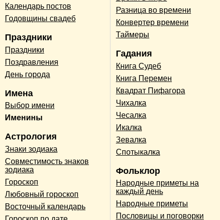
Календарь постов
Разница во времени
Годовщины свадеб
Конвертер времени
Таймеры
Праздники
Праздники
Гадания
Поздравления
Книга Судеб
День города
Книга Перемен
Квадрат Пифагора
Имена
Чихалка
Выбор имени
Чесалка
Именины
Икалка
Астрология
Зевалка
Знаки зодиака
Спотыкалка
Совместимость знаков
зодиака
Фольклор
Гороскоп
Народные приметы на
каждый день
Любовный гороскоп
Народные приметы
Восточный календарь
Пословицы и поговорки
Гороскоп по дате