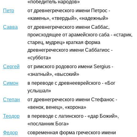
«победитель народов»
Петр
от древнегреческого имени Петрос -
«камень», «твердый», «надежный»
Савва
от древнегреческого имени Саббас,
происходящее от арамейского саба - «старик,
старец, мудрец» краткая форма
древнегреческого имени Саббатиос -
«суббота»
Сергей
от римского родового имени Sergius -
«знатный», «высокий»
Симон
в переводе с древнееврейского - «Бог
услышал»
Степан
от древнегреческого имени Стефанос -
«венок, венец», «корона»
Теодор
в переводе с латинского - «дар Божий»,
«посланник Бога»
Федор
современная форма греческого имени