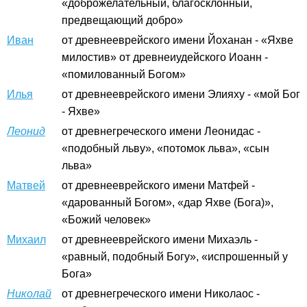
«доброжелательный, благосклонный,
предвещающий добро»
Иван
от древнееврейского имени Йоханан - «Яхве
милостив» от древнеиудейского Иоанн -
«помилованный Богом»
Илья
от древнееврейского имени Элияху - «мой Бог
- Яхве»
Леонид
от древнегреческого имени Леонидас -
«подобный льву», «потомок льва», «сын
льва»
Матвей
от древнееврейского имени Матфей -
«дарованный Богом», «дар Яхве (Бога)»,
«Божий человек»
Михаил
от древнееврейского имени Михаэль -
«равный, подобный Богу», «испрошенный у
Бога»
Николай
от древнегреческого имени Николаос -