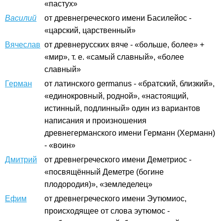
«пастух»
Василий
от древнегреческого имени Басилейос -
«царский, царственный»
Вячеслав
от древнерусских вяче - «больше, более» +
«мир», т. е. «самый славный», «более
славный»
Герман
от латинского germanus - «братский, близкий»,
«единокровный, родной», «настоящий,
истинный, подлинный» один из вариантов
написания и произношения
древнегерманского имени Германн (Херманн)
- «воин»
Дмитрий
от древнегреческого имени Деметриос -
«посвящённый Деметре (богине
плодородия)», «земледелец»
Ефим
от древнегреческого имени Эутюмиос,
происходящее от слова эутюмос -