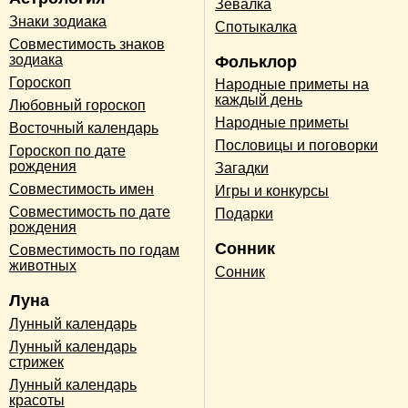
Зевалка
Знаки зодиака
Спотыкалка
Совместимость знаков
зодиака
Фольклор
Гороскоп
Народные приметы на
каждый день
Любовный гороскоп
Народные приметы
Восточный календарь
Пословицы и поговорки
Гороскоп по дате
рождения
Загадки
Совместимость имен
Игры и конкурсы
Совместимость по дате
Подарки
рождения
Сонник
Совместимость по годам
животных
Сонник
Луна
Лунный календарь
Лунный календарь
стрижек
Лунный календарь
красоты