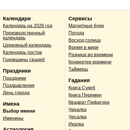
Календари
Сервисы
Календарь на 2026 год
Магнитные бури
Производственный
Погода
календарь
Восход солнца
Церковный календарь
Время в мире
Календарь постов
Разница во времени
Годовщины свадеб
Конвертер времени
Таймеры
Праздники
Праздники
Гадания
Поздравления
Книга Судеб
День города
Книга Перемен
Квадрат Пифагора
Имена
Чихалка
Выбор имени
Чесалка
Именины
Икалка
Астрология