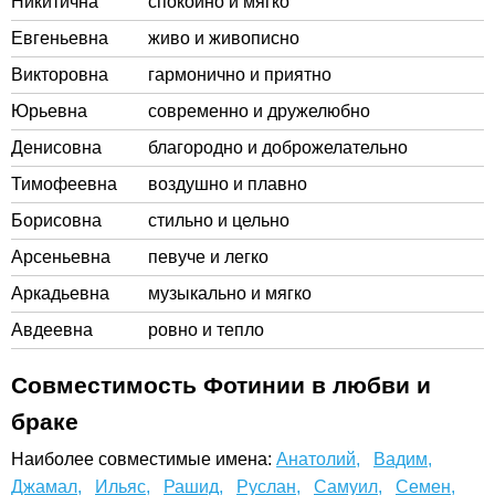
Никитична
спокойно и мягко
Евгеньевна
живо и живописно
Викторовна
гармонично и приятно
Юрьевна
современно и дружелюбно
Денисовна
благородно и доброжелательно
Тимофеевна
воздушно и плавно
Борисовна
стильно и цельно
Арсеньевна
певуче и легко
Аркадьевна
музыкально и мягко
Авдеевна
ровно и тепло
Совместимость Фотинии в любви и
браке
Наиболее совместимые имена:
Анатолий,
Вадим,
Джамал,
Ильяс,
Рашид,
Руслан,
Самуил,
Семен,