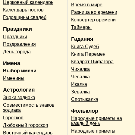
Церковный календарь
Время в мире
Календарь постов
Разница во времени
Годовщины свадеб
Конвертер времени
Таймеры
Праздники
Праздники
Гадания
Поздравления
Книга Судеб
День города
Книга Перемен
Квадрат Пифагора
Имена
Чихалка
Выбор имени
Чесалка
Именины
Икалка
Астрология
Зевалка
Знаки зодиака
Спотыкалка
Совместимость знаков
зодиака
Фольклор
Гороскоп
Народные приметы на
каждый день
Любовный гороскоп
Народные приметы
Восточный календарь