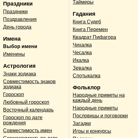
Таймеры
Праздники
Праздники
Гадания
Поздравления
Книга Судеб
День города
Книга Перемен
Квадрат Пифагора
Имена
Чихалка
Выбор имени
Чесалка
Именины
Икалка
Астрология
Зевалка
Знаки зодиака
Спотыкалка
Совместимость знаков
зодиака
Фольклор
Гороскоп
Народные приметы на
каждый день
Любовный гороскоп
Народные приметы
Восточный календарь
Пословицы и поговорки
Гороскоп по дате
рождения
Загадки
Совместимость имен
Игры и конкурсы