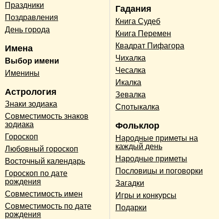
Праздники
Гадания
Поздравления
Книга Судеб
День города
Книга Перемен
Квадрат Пифагора
Имена
Чихалка
Выбор имени
Чесалка
Именины
Икалка
Астрология
Зевалка
Знаки зодиака
Спотыкалка
Совместимость знаков
зодиака
Фольклор
Гороскоп
Народные приметы на
каждый день
Любовный гороскоп
Народные приметы
Восточный календарь
Пословицы и поговорки
Гороскоп по дате
рождения
Загадки
Совместимость имен
Игры и конкурсы
Совместимость по дате
Подарки
рождения