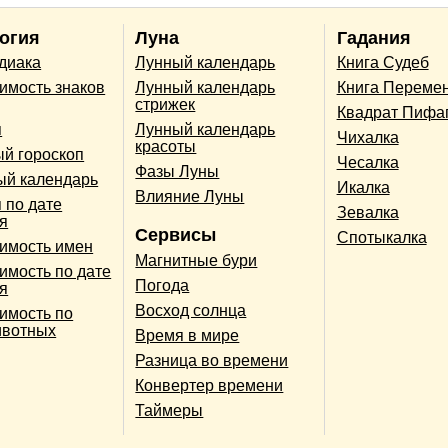
огия
Луна
Гадания
одиака
Лунный календарь
Книга Судеб
имость знаков
Лунный календарь
Книга Переме
стрижек
Квадрат Пифа
п
Лунный календарь
Чихалка
красоты
й гороскоп
Чесалка
Фазы Луны
ый календарь
Икалка
Влияние Луны
 по дате
Зевалка
я
Сервисы
Спотыкалка
имость имен
Магнитные бури
имость по дате
Погода
я
Восход солнца
имость по
ивотных
Время в мире
Разница во времени
Конвертер времени
Таймеры