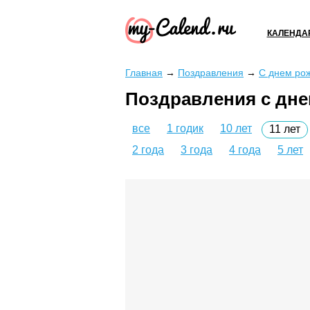
КАЛЕНДА
Главная
→
Поздравления
→
С днем ро
Поздравления с дне
все
1 годик
10 лет
11 лет
2 года
3 года
4 года
5 лет