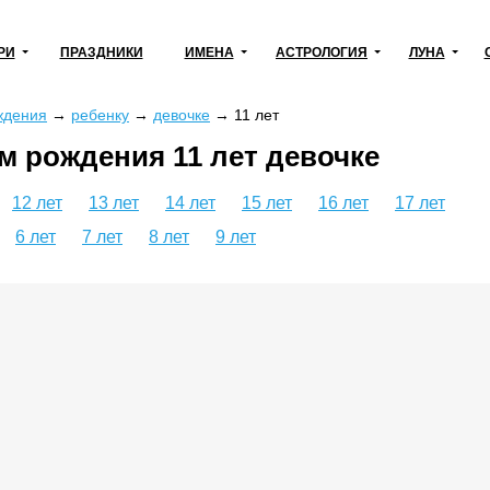
РИ
ПРАЗДНИКИ
ИМЕНА
АСТРОЛОГИЯ
ЛУНА
ждения
→
ребенку
→
девочке
→
11 лет
м рождения 11 лет девочке
12 лет
13 лет
14 лет
15 лет
16 лет
17 лет
6 лет
7 лет
8 лет
9 лет