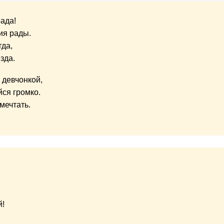
рада!
ия рады.
гда,
зда.
 девчонкой,
йся громко.
мечтать.
й!