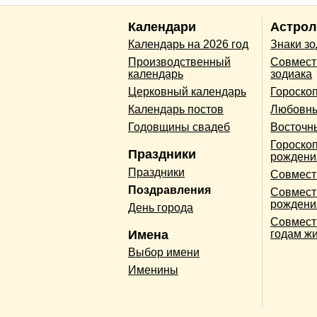
Календари
Астрол
Календарь на 2026 год
Знаки з
Производственный
Совмест
календарь
зодиака
Церковный календарь
Гороско
Календарь постов
Любовны
Годовщины свадеб
Восточн
Гороскоп
Праздники
рождени
Праздники
Совмест
Поздравления
Совмест
рождени
День города
Совмест
Имена
годам ж
Выбор имени
Именины