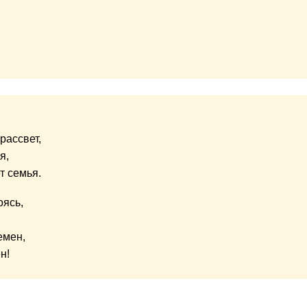
рассвет,
я,
т семья.
оясь,
емен,
н!