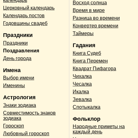
календарь
Восход солнца
Церковный календарь
Время в мире
Календарь постов
Разница во времени
Годовщины свадеб
Конвертер времени
Таймеры
Праздники
Праздники
Гадания
Поздравления
Книга Судеб
День города
Книга Перемен
Квадрат Пифагора
Имена
Чихалка
Выбор имени
Чесалка
Именины
Икалка
Астрология
Зевалка
Знаки зодиака
Спотыкалка
Совместимость знаков
зодиака
Фольклор
Гороскоп
Народные приметы на
каждый день
Любовный гороскоп