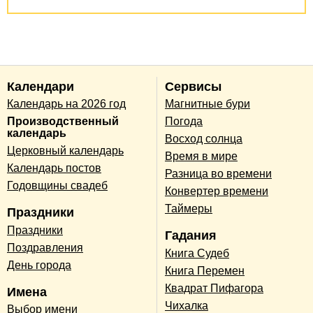
Календари
Сервисы
Календарь на 2026 год
Магнитные бури
Производственный
Погода
календарь
Восход солнца
Церковный календарь
Время в мире
Календарь постов
Разница во времени
Годовщины свадеб
Конвертер времени
Таймеры
Праздники
Праздники
Гадания
Поздравления
Книга Судеб
День города
Книга Перемен
Квадрат Пифагора
Имена
Чихалка
Выбор имени