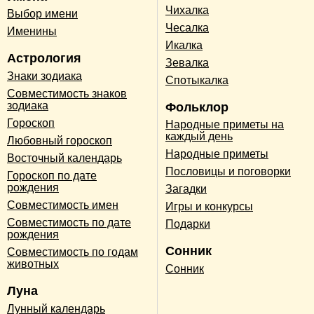
Чихалка
Выбор имени
Чесалка
Именины
Икалка
Астрология
Зевалка
Знаки зодиака
Спотыкалка
Совместимость знаков
зодиака
Фольклор
Гороскоп
Народные приметы на
каждый день
Любовный гороскоп
Народные приметы
Восточный календарь
Пословицы и поговорки
Гороскоп по дате
рождения
Загадки
Совместимость имен
Игры и конкурсы
Совместимость по дате
Подарки
рождения
Сонник
Совместимость по годам
животных
Сонник
Луна
Лунный календарь