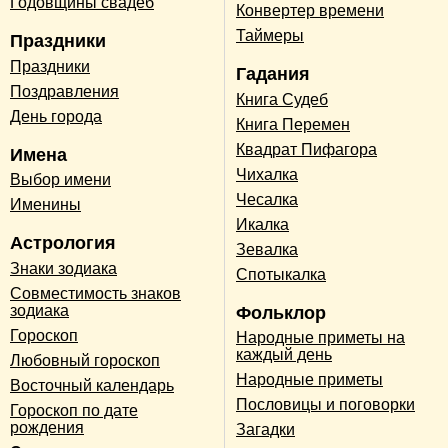
Годовщины свадеб
Конвертер времени
Таймеры
Праздники
Праздники
Гадания
Поздравления
Книга Судеб
День города
Книга Перемен
Квадрат Пифагора
Имена
Чихалка
Выбор имени
Чесалка
Именины
Икалка
Астрология
Зевалка
Знаки зодиака
Спотыкалка
Совместимость знаков
зодиака
Фольклор
Гороскоп
Народные приметы на
каждый день
Любовный гороскоп
Народные приметы
Восточный календарь
Пословицы и поговорки
Гороскоп по дате
рождения
Загадки