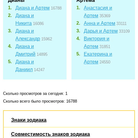
Дианы
Артема
Диана и Артем
Анастасия и
16788
Диана и
Артем
35369
Никита
Анна и Артем
16086
33111
Диана и
Дарья и Артем
33109
Александр
Виктория и
15962
Диана и
Артем
31851
Дмитрий
Екатерина и
14895
Диана и
Артем
24550
Даниил
14247
Сколько просмотров за сегодня: 1
Сколько всего было просмотров: 16788
Знаки зодиака
Совместимость знаков зодиака