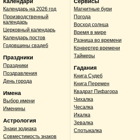
Календари
Сервисы
Календарь на 2026 год
Магнитные бури
Производственный
Погода
календарь
Восход солнца
Церковный календарь
Время в мире
Календарь постов
Разница во времени
Годовщины свадеб
Конвертер времени
Таймеры
Праздники
Праздники
Гадания
Поздравления
Книга Судеб
День города
Книга Перемен
Квадрат Пифагора
Имена
Чихалка
Выбор имени
Чесалка
Именины
Икалка
Астрология
Зевалка
Знаки зодиака
Спотыкалка
Совместимость знаков