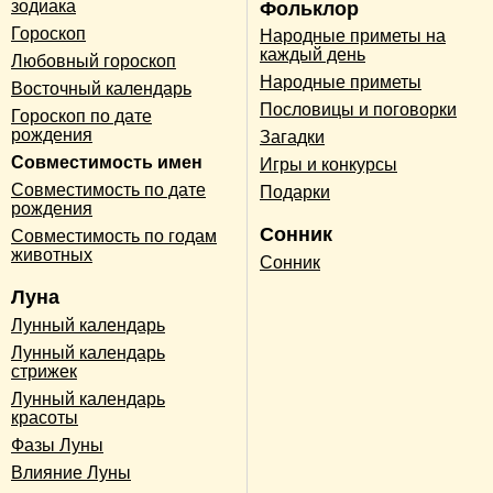
зодиака
Фольклор
Гороскоп
Народные приметы на
каждый день
Любовный гороскоп
Народные приметы
Восточный календарь
Пословицы и поговорки
Гороскоп по дате
рождения
Загадки
Совместимость имен
Игры и конкурсы
Совместимость по дате
Подарки
рождения
Сонник
Совместимость по годам
животных
Сонник
Луна
Лунный календарь
Лунный календарь
стрижек
Лунный календарь
красоты
Фазы Луны
Влияние Луны