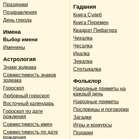
Праздники
Гадания
Поздравления
Книга Судеб
День города
Книга Перемен
Квадрат Пифагора
Имена
Чихалка
Выбор имени
Чесалка
Именины
Икалка
Астрология
Зевалка
Знаки зодиака
Спотыкалка
Совместимость знаков
зодиака
Фольклор
Гороскоп
Народные приметы на
каждый день
Любовный гороскоп
Народные приметы
Восточный календарь
Пословицы и поговорки
Гороскоп по дате
рождения
Загадки
Совместимость имен
Игры и конкурсы
Совместимость по дате
Подарки
рождения