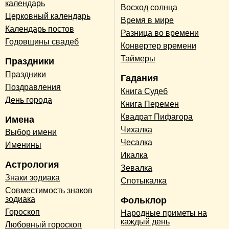
календарь
Восход солнца
Церковный календарь
Время в мире
Календарь постов
Разница во времени
Годовщины свадеб
Конвертер времени
Таймеры
Праздники
Праздники
Гадания
Поздравления
Книга Судеб
День города
Книга Перемен
Квадрат Пифагора
Имена
Чихалка
Выбор имени
Чесалка
Именины
Икалка
Астрология
Зевалка
Знаки зодиака
Спотыкалка
Совместимость знаков
зодиака
Фольклор
Гороскоп
Народные приметы на
каждый день
Любовный гороскоп