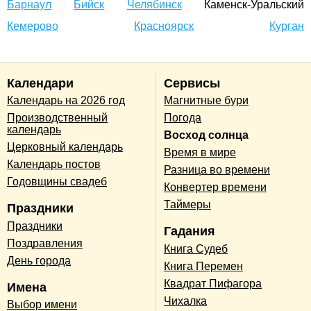
Барнаул
Бийск
Челябинск
Каменск-Уральский
Кемерово
Красноярск
Курган
Календари
Сервисы
Календарь на 2026 год
Магнитные бури
Производственный
Погода
календарь
Восход солнца
Церковный календарь
Время в мире
Календарь постов
Разница во времени
Годовщины свадеб
Конвертер времени
Таймеры
Праздники
Праздники
Гадания
Поздравления
Книга Судеб
День города
Книга Перемен
Квадрат Пифагора
Имена
Чихалка
Выбор имени