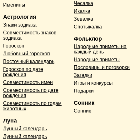
Чесалка
Именины
Икалка
Астрология
Зевалка
Знаки зодиака
Спотыкалка
Совместимость знаков
зодиака
Фольклор
Гороскоп
Народные приметы на
каждый день
Любовный гороскоп
Народные приметы
Восточный календарь
Пословицы и поговорки
Гороскоп по дате
рождения
Загадки
Совместимость имен
Игры и конкурсы
Совместимость по дате
Подарки
рождения
Сонник
Совместимость по годам
животных
Сонник
Луна
Лунный календарь
Лунный календарь