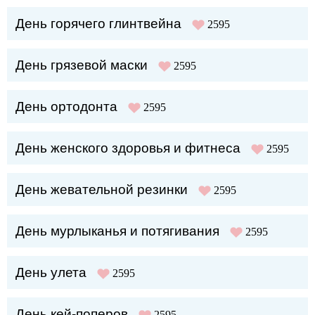
День горячего глинтвейна
2595
День грязевой маски
2595
День ортодонта
2595
День женского здоровья и фитнеса
2595
День жевательной резинки
2595
День мурлыканья и потягивания
2595
День улета
2595
День кей-поперов
2595