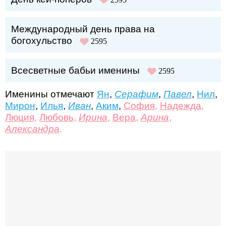
Международный день права на
богохульство
2595
Всесветные бабьи именины
2595
Именины отмечают
Ян
,
Серафим
,
Павел
,
Нил
,
Мирон
,
Илья
,
Иван
,
Аким
,
София
,
Надежда
,
Люция
,
Любовь
,
Ирина
,
Вера
,
Арина
,
Александра
.