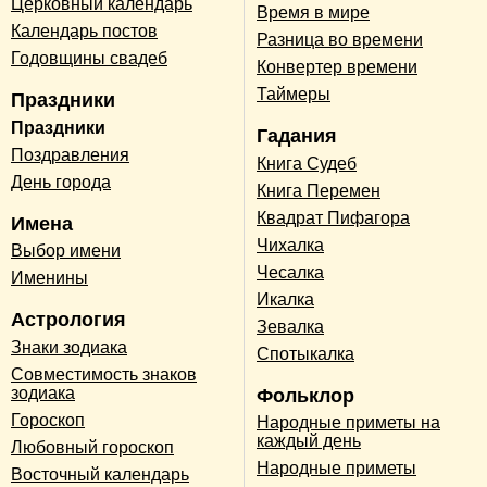
Церковный календарь
Время в мире
Календарь постов
Разница во времени
Годовщины свадеб
Конвертер времени
Таймеры
Праздники
Праздники
Гадания
Поздравления
Книга Судеб
День города
Книга Перемен
Квадрат Пифагора
Имена
Чихалка
Выбор имени
Чесалка
Именины
Икалка
Астрология
Зевалка
Знаки зодиака
Спотыкалка
Совместимость знаков
зодиака
Фольклор
Гороскоп
Народные приметы на
каждый день
Любовный гороскоп
Народные приметы
Восточный календарь