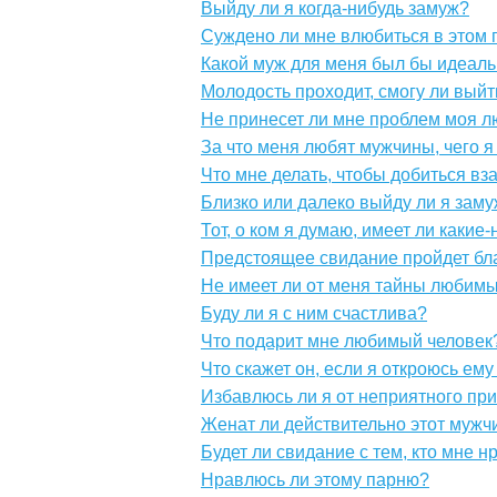
Выйду ли я когда-нибудь замуж?
Суждено ли мне влюбиться в этом 
Какой муж для меня был бы идеал
Молодость проходит, смогу ли выйт
Не принесет ли мне проблем моя 
За что меня любят мужчины, чего я
Что мне делать, чтобы добиться вз
Близко или далеко выйду ли я зам
Тот, о ком я думаю, имеет ли какие
Предстоящее свидание пройдет бл
Не имеет ли от меня тайны любим
Буду ли я с ним счастлива?
Что подарит мне любимый человек
Что скажет он, если я откроюсь ем
Избавлюсь ли я от неприятного пр
Женат ли действительно этот мужч
Будет ли свидание с тем, кто мне н
Нравлюсь ли этому парню?