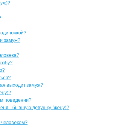
муж)?
?
 одиночкой?
ти замуж?
человека?
особу?
ю?
ться?
орая выходит замуж?
ену)?
ем поведении?
меня - бывшую девушку (жену)?
 человеком?