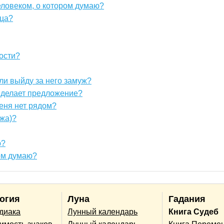
еловеком, о котором думаю?
ица?
ости?
сли выйду за него замуж?
о делает предложение?
меня нет рядом?
ужа)?
ю?
ром думаю?
огия
Луна
Гадания
одиака
Лунный календарь
Книга Судеб