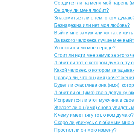
Сердится ли на меня мой парень (
Он одну ли меня любит?
Знакомиться ли с тем, о ком думаю
Безнадежна или нет моя любовь?
Выйти мне замуж или уж так и жить
За какого человека лучше мне вый
Успокоится ли мое сердце?
Стоит ли идти мне замуж за этого 
Любит ли тот, о котором думаю, ту 
Какой человек, о котором загадыва
Правда ли, что он (имя) хочет жени
Будет ли счастлива она (имя), кот
Любит ли он (имя) свою девушку (ж
Исправится ли этот мужчина в сво
Желает ли он (имя) снова увидеть 
К чему имеет тягу тот, о ком думаю?
Скоро ли увижусь с любимым мною
Простил ли он мою измену?