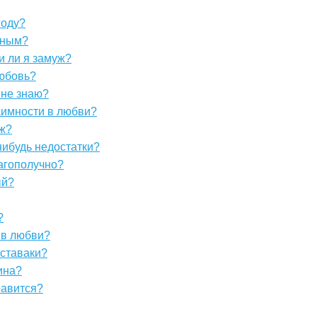
году?
ьным?
и ли я замуж?
любовь?
 не знаю?
аимности в любви?
уж?
-нибудь недостатки?
агополучно?
ый?
?
у в любви?
иставаки?
ина?
равится?