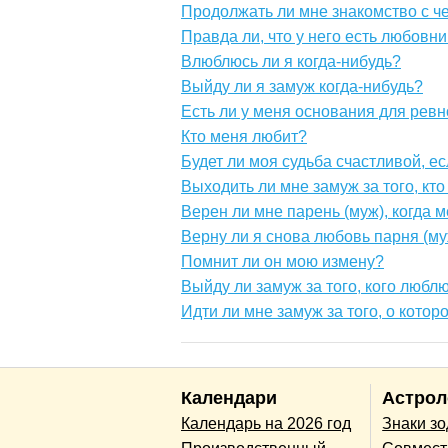
Продолжать ли мне знакомство с ч
Правда ли, что у него есть любовн
Влюблюсь ли я когда-нибудь?
Выйду ли я замуж когда-нибудь?
Есть ли у меня основания для ревн
Кто меня любит?
Будет ли моя судьба счастливой, е
Выходить ли мне замуж за того, кт
Верен ли мне парень (муж), когда 
Верну ли я снова любовь парня (м
Помнит ли он мою измену?
Выйду ли замуж за того, кого любл
Идти ли мне замуж за того, о кото
Календари
Астрол
Календарь на 2026 год
Знаки з