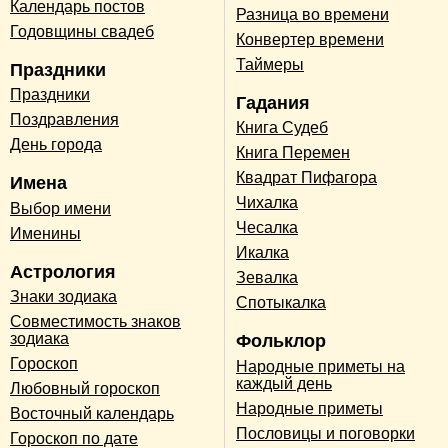
Календарь постов
Разница во времени
Годовщины свадеб
Конвертер времени
Таймеры
Праздники
Праздники
Гадания
Поздравления
Книга Судеб
День города
Книга Перемен
Квадрат Пифагора
Имена
Чихалка
Выбор имени
Чесалка
Именины
Икалка
Астрология
Зевалка
Знаки зодиака
Спотыкалка
Совместимость знаков
зодиака
Фольклор
Гороскоп
Народные приметы на
каждый день
Любовный гороскоп
Народные приметы
Восточный календарь
Пословицы и поговорки
Гороскоп по дате