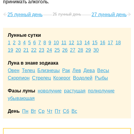
принимать алкоголь.
25 лунный день
26 лунный день
27 лунный день
Лунные сутки
1
2
3
4
5
6
7
8
9
10
11
12
13
14
15
16
17
18
19
20
21
22
23
24
25
26
27
28
29
30
Луна в знаке зодиака
Овен
Телец
Близнецы
Рак
Лев
Дева
Весы
Скорпион
Стрелец
Козерог
Водолей
Рыбы
Фазы луны
новолуние
растущая
полнолуние
убывающая
День
Пн
Вт
Ср
Чт
Пт
Сб
Вс