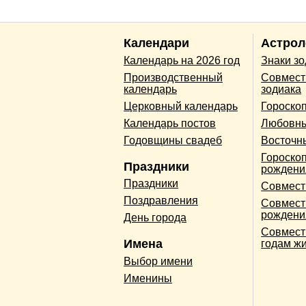
Календари
Астрол
Календарь на 2026 год
Знаки з
Производственный
Совмест
календарь
зодиака
Церковный календарь
Гороско
Календарь постов
Любовны
Годовщины свадеб
Восточн
Гороскоп
Праздники
рождени
Праздники
Совмест
Поздравления
Совмест
рождени
День города
Совмест
Имена
годам ж
Выбор имени
Именины