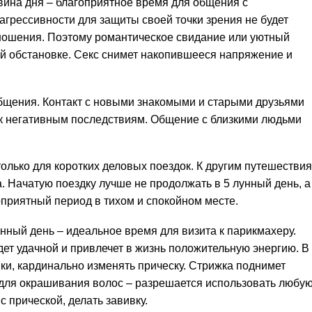
ина дня – благоприятное время для общения с
грессивности для защиты своей точки зрения не будет
ношения. Поэтому романтическое свидание или уютный
й обстановке. Секс снимет накопившееся напряжение и
щения. Контакт с новыми знакомыми и старыми друзьями
 к негативным последствиям. Общение с близкими людьми
олько для коротких деловых поездок. К другим путешестви
а. Начатую поездку лучше не продолжать в 5 лунный день, а
оприятный период в тихом и спокойном месте.
нный день – идеальное время для визита к парикмахеру.
ет удачной и привлечет в жизнь положительную энергию. В
ки, кардинально изменять прическу. Стрижка поднимет
для окрашивания волос – разрешается использовать любу
 прической, делать завивку.