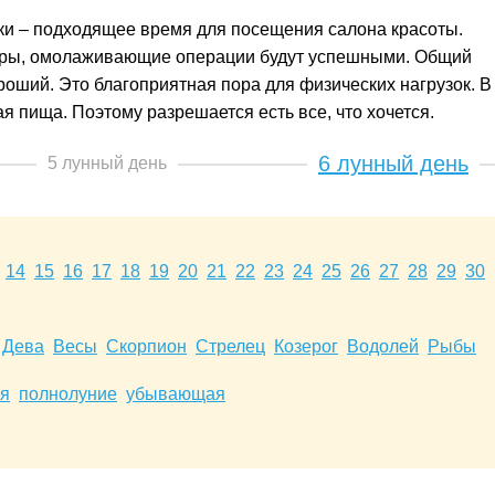
ки – подходящее время для посещения салона красоты.
уры, омолаживающие операции будут успешными. Общий
ороший. Это благоприятная пора для физических нагрузок. В
я пища. Поэтому разрешается есть все, что хочется.
6 лунный день
5 лунный день
14
15
16
17
18
19
20
21
22
23
24
25
26
27
28
29
30
Дева
Весы
Скорпион
Стрелец
Козерог
Водолей
Рыбы
я
полнолуние
убывающая