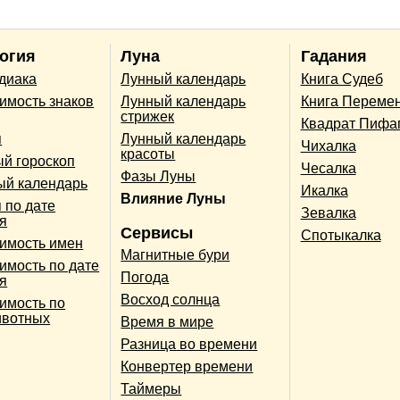
огия
Луна
Гадания
одиака
Лунный календарь
Книга Судеб
имость знаков
Лунный календарь
Книга Переме
стрижек
Квадрат Пифа
п
Лунный календарь
Чихалка
красоты
й гороскоп
Чесалка
Фазы Луны
ый календарь
Икалка
Влияние Луны
 по дате
Зевалка
я
Сервисы
Спотыкалка
имость имен
Магнитные бури
имость по дате
Погода
я
Восход солнца
имость по
ивотных
Время в мире
Разница во времени
Конвертер времени
Таймеры