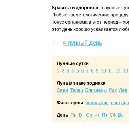
Красота и здоровье.
5 лунные сут
Любые косметологические процед
тонус организма в этот период – х
этот день хорошо усваивается люба
4 лунный день
Лунные сутки
1
2
3
4
5
6
7
8
9
10
11
12
13
Луна в знаке зодиака
Овен
Телец
Близнецы
Рак
Лев
Фазы луны
новолуние
растуща
День
Пн
Вт
Ср
Чт
Пт
Сб
Вс