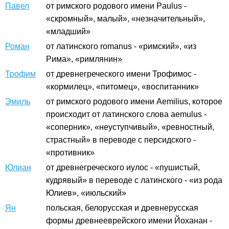
Павел
от римского родового имени Paulus -
«скромный», малый», «незначительный»,
«младший»
Роман
от латинского romanus - «римский», «из
Рима», «римлянин»
Трофим
от древнегреческого имени Трофимос -
«кормилец», «питомец», «воспитанник»
Эмиль
от римского родового имени Aemilius, которое
происходит от латинского слова aemulus -
«соперник», «неуступчивый», «ревностный,
страстный» в переводе с персидского -
«противник»
Юлиан
от древнегреческого иулос - «пушистый,
кудрявый» в переводе с латинского - «из рода
Юлиев», «июльский»
Ян
польская, белорусская и древнерусская
формы древнееврейского имени Йоханан -