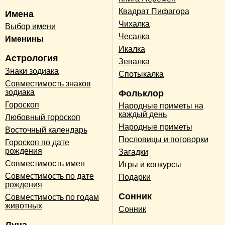
Квадрат Пифагора
Имена
Чихалка
Выбор имени
Чесалка
Именины
Икалка
Астрология
Зевалка
Знаки зодиака
Спотыкалка
Совместимость знаков
зодиака
Фольклор
Гороскоп
Народные приметы на
каждый день
Любовный гороскоп
Народные приметы
Восточный календарь
Пословицы и поговорки
Гороскоп по дате
рождения
Загадки
Совместимость имен
Игры и конкурсы
Совместимость по дате
Подарки
рождения
Сонник
Совместимость по годам
животных
Сонник