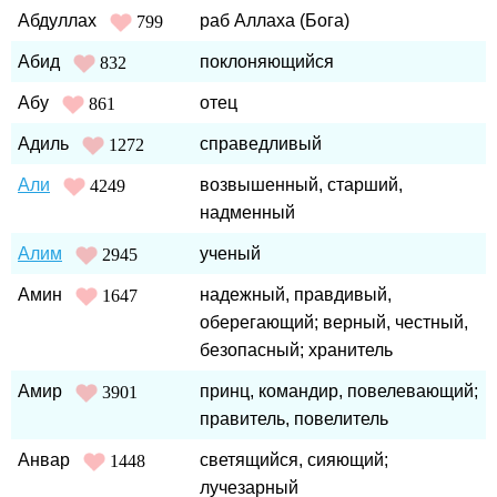
Абдуллах
раб Аллаха (Бога)
799
Абид
поклоняющийся
832
Абу
отец
861
Адиль
справедливый
1272
Али
возвышенный, старший,
4249
надменный
Алим
ученый
2945
Амин
надежный, правдивый,
1647
оберегающий; верный, честный,
безопасный; хранитель
Амир
принц, командир, повелевающий;
3901
правитель, повелитель
Анвар
светящийся, сияющий;
1448
лучезарный