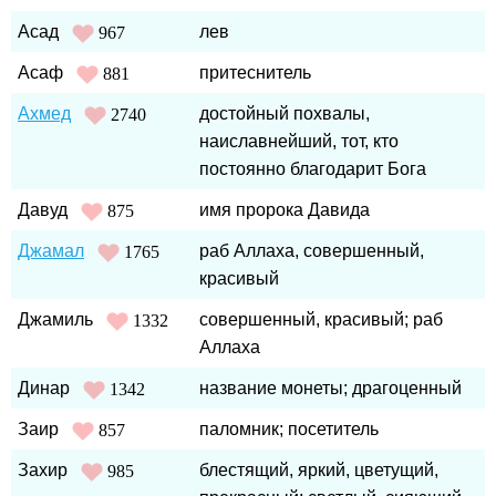
Асад
лев
967
Асаф
притеснитель
881
Ахмед
достойный похвалы,
2740
наиславнейший, тот, кто
постоянно благодарит Бога
Давуд
имя пророка Давида
875
Джамал
раб Аллаха, совершенный,
1765
красивый
Джамиль
совершенный, красивый; раб
1332
Аллаха
Динар
название монеты; драгоценный
1342
Заир
паломник; посетитель
857
Захир
блестящий, яркий, цветущий,
985