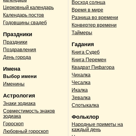
Восход солнца
Церковный календарь
Время в мире
Календарь постов
Разница во времени
Годовщины свадеб
Конвертер времени
Таймеры
Праздники
Праздники
Гадания
Поздравления
Книга Судеб
День города
Книга Перемен
Квадрат Пифагора
Имена
Чихалка
Выбор имени
Чесалка
Именины
Икалка
Астрология
Зевалка
Знаки зодиака
Спотыкалка
Совместимость знаков
зодиака
Фольклор
Гороскоп
Народные приметы на
каждый день
Любовный гороскоп