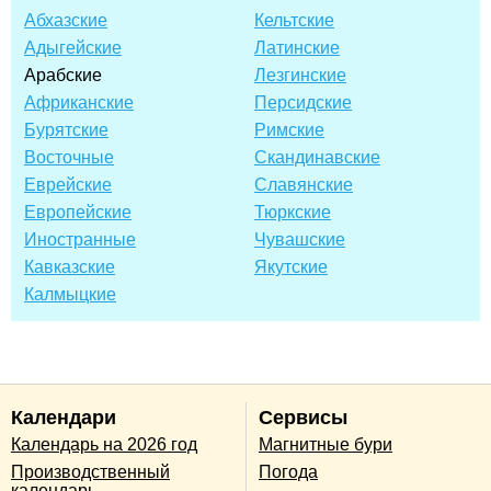
Абхазские
Кельтские
Адыгейские
Латинские
Арабские
Лезгинские
Африканские
Персидские
Бурятские
Римские
Восточные
Скандинавские
Еврейские
Славянские
Европейские
Тюркские
Иностранные
Чувашские
Кавказские
Якутские
Калмыцкие
Календари
Сервисы
Календарь на 2026 год
Магнитные бури
Производственный
Погода
календарь