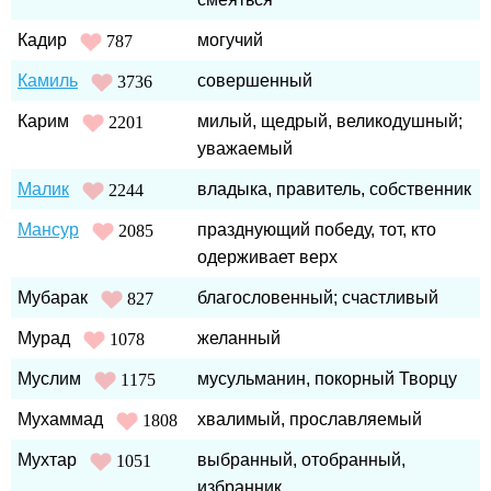
Кадир
могучий
787
Камиль
совершенный
3736
Карим
милый, щедрый, великодушный;
2201
уважаемый
Малик
владыка, правитель, собственник
2244
Мансур
празднующий победу, тот, кто
2085
одерживает верх
Мубарак
благословенный; счастливый
827
Мурад
желанный
1078
Муслим
мусульманин, покорный Творцу
1175
Мухаммад
хвалимый, прославляемый
1808
Мухтар
выбранный, отобранный,
1051
избранник