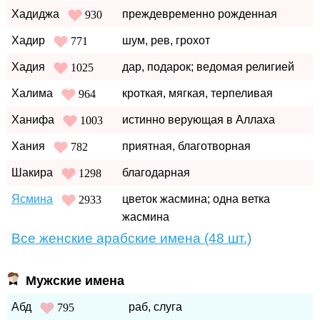
Хадиджа
преждевременно рожденная
930
Хадир
шум, рев, грохот
771
Хадия
дар, подарок; ведомая религией
1025
Халима
кроткая, мягкая, терпеливая
964
Ханифа
истинно верующая в Аллаха
1003
Хания
приятная, благотворная
782
Шакира
благодарная
1298
Ясмина
цветок жасмина; одна ветка
2933
жасмина
Все женские арабские имена (48 шт.)
Мужские имена
Абд
раб, слуга
795