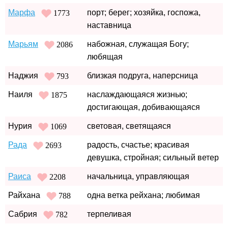
Марфа
порт; берег; хозяйка, госпожа,
1773
наставница
Марьям
набожная, служащая Богу;
2086
любящая
Наджия
близкая подруга, наперсница
793
Наиля
наслаждающаяся жизнью;
1875
достигающая, добивающаяся
Нурия
световая, светящаяся
1069
Рада
радость, счастье; красивая
2693
девушка, стройная; сильный ветер
Раиса
начальница, управляющая
2208
Райхана
одна ветка рейхана; любимая
788
Сабрия
терпеливая
782