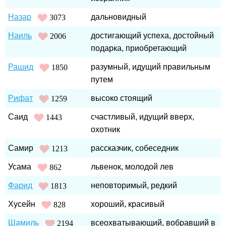
Назар
дальновидный
3073
Наиль
достигающий успеха, достойный
2006
подарка, приобретающий
Рашид
разумный, идущий правильным
1850
путем
Рифат
высоко стоящий
1259
Саид
счастливый, идущий вверх,
1443
охотник
Самир
рассказчик, собеседник
1213
Усама
львенок, молодой лев
862
Фарид
неповторимый, редкий
1813
Хусейн
хороший, красивый
828
Шамиль
всеохватывающий, вобравший в
2194