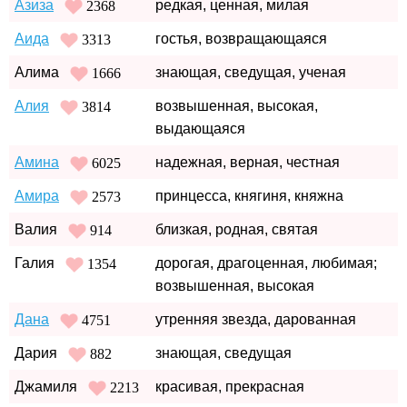
Азиза
редкая, ценная, милая
2368
Аида
гостья, возвращающаяся
3313
Алима
знающая, сведущая, ученая
1666
Алия
возвышенная, высокая,
3814
выдающаяся
Амина
надежная, верная, честная
6025
Амира
принцесса, княгиня, княжна
2573
Валия
близкая, родная, святая
914
Галия
дорогая, драгоценная, любимая;
1354
возвышенная, высокая
Дана
утренняя звезда, дарованная
4751
Дария
знающая, сведущая
882
Джамиля
красивая, прекрасная
2213