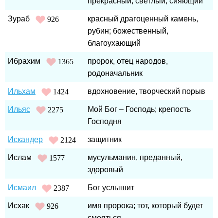
прекрасный; светлый, сияющий
Зураб
красный драгоценный камень,
926
рубин; божественный,
благоухающий
Ибрахим
пророк, отец народов,
1365
родоначальник
Ильхам
вдохновение, творческий порыв
1424
Ильяс
Мой Бог – Господь; крепость
2275
Господня
Искандер
защитник
2124
Ислам
мусульманин, преданный,
1577
здоровый
Исмаил
Бог услышит
2387
Исхак
имя пророка; тот, который будет
926
смеяться