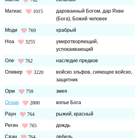
Матиас
дарованный Богом, дар Яхве
1015
(Бога), Божий человек
Моди
храбрый
769
Ноа
умиротворяющий,
3255
успокаивающий
Оле
наследие предков
762
Оливер
войско эльфов, сияющее войско,
3220
защитник
Орм
змея
759
Оскар
копье Бога
2800
Раун
рыжий, красный
764
Регин
дождь
765
Сван
лебедь
764