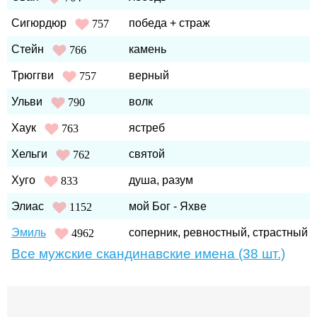
Сигюрдюр
победа + страж
757
Стейн
камень
766
Трюггви
верный
757
Ульви
волк
790
Хаук
ястреб
763
Хельги
святой
762
Хуго
душа, разум
833
Элиас
мой Бог - Яхве
1152
Эмиль
соперник, ревностный, страстный
4962
Все мужские скандинавские имена (38 шт.)