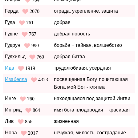
Герда
ограда, укрепление, защита
2070
Гуда
добрая
761
Гуднё
добрая новость
767
Гудрун
борьба + тайная, волшебство
990
Гудхильд
добрая битва
760
Ида
трудолюбивая, усердная
1919
Изабелла
посвященная Богу, почитающая
4323
Бога, мой Бог - клятва
Инге
находящаяся под защитой Ингви
760
Ингрид
имя бога плодородия + красивая
864
Лив
жизненная
856
Нора
нечужая, милость, сострадание
2017