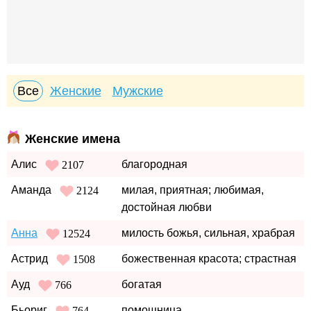
Все
Женские
Мужские
Женские имена
Алис
благородная
2107
Аманда
милая, приятная; любимая,
2124
достойная любви
Анна
милость божья, сильная, храбрая
12524
Астрид
божественная красота; страстная
1508
Ауд
богатая
766
Бьориг
помощница
764