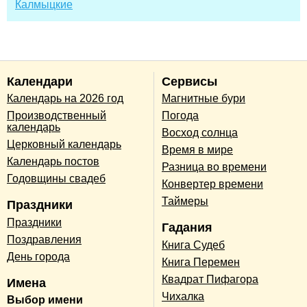
Калмыцкие
Календари
Сервисы
Календарь на 2026 год
Магнитные бури
Производственный
Погода
календарь
Восход солнца
Церковный календарь
Время в мире
Календарь постов
Разница во времени
Годовщины свадеб
Конвертер времени
Таймеры
Праздники
Праздники
Гадания
Поздравления
Книга Судеб
День города
Книга Перемен
Квадрат Пифагора
Имена
Чихалка
Выбор имени