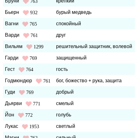
Бруни
крепкий
763
Бьерн
бурый медведь
932
Вагни
спокойный
765
Варди
друг
761
Вильям
решительный защитник, волевой
1299
Гарди
защищенный
769
Гест
гость
764
Годмюндюр
бог, божество + рука, защита
761
Гуди
добрый
769
Дьярви
смелый
771
Йон
голубь
772
Лукас
светлый
1953
Магни
сильный
762