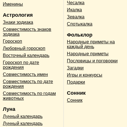
Чесалка
Именины
Икалка
Астрология
Зевалка
Знаки зодиака
Спотыкалка
Совместимость знаков
зодиака
Фольклор
Гороскоп
Народные приметы на
каждый день
Любовный гороскоп
Народные приметы
Восточный календарь
Пословицы и поговорки
Гороскоп по дате
рождения
Загадки
Совместимость имен
Игры и конкурсы
Совместимость по дате
Подарки
рождения
Сонник
Совместимость по годам
животных
Сонник
Луна
Лунный календарь
Лунный календарь