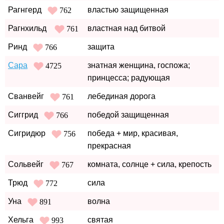
Рагнгерд
властью защищенная
762
Рагнхильд
властная над битвой
761
Ринд
защита
766
Сара
знатная женщина, госпожа;
4725
принцесса; радующая
Сванвейг
лебединая дорога
761
Сиггрид
победой защищенная
766
Сигридюр
победа + мир, красивая,
756
прекрасная
Сольвейг
комната, солнце + сила, крепость
767
Трюд
сила
772
Уна
волна
891
Хельга
святая
993