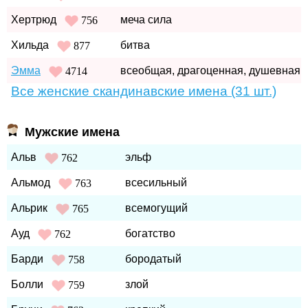
Хертрюд
меча сила
756
Хильда
битва
877
Эмма
всеобщая, драгоценная, душевная
4714
Все женские скандинавские имена (31 шт.)
Мужские имена
Альв
эльф
762
Альмод
всесильный
763
Альрик
всемогущий
765
Ауд
богатство
762
Барди
бородатый
758
Болли
злой
759