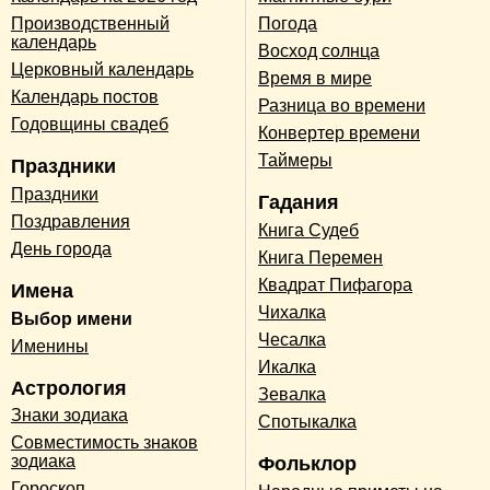
Производственный
Погода
календарь
Восход солнца
Церковный календарь
Время в мире
Календарь постов
Разница во времени
Годовщины свадеб
Конвертер времени
Таймеры
Праздники
Праздники
Гадания
Поздравления
Книга Судеб
День города
Книга Перемен
Квадрат Пифагора
Имена
Чихалка
Выбор имени
Чесалка
Именины
Икалка
Астрология
Зевалка
Знаки зодиака
Спотыкалка
Совместимость знаков
зодиака
Фольклор
Гороскоп