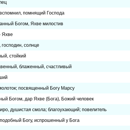
лец
 вспомнил, помнящий Господа
анный Богом, Яхве милостив
- Яхве
 господин, солнце
ый, стойкий
авенный, блаженный, счастливый
ший
 молоток; посвященный Богу Марсу
ый Богом, дар Яхве (Бога), Божий человек
иро, душистая смола; благоухающий; повелитель
 подобный Богу, испрошенный у Бога