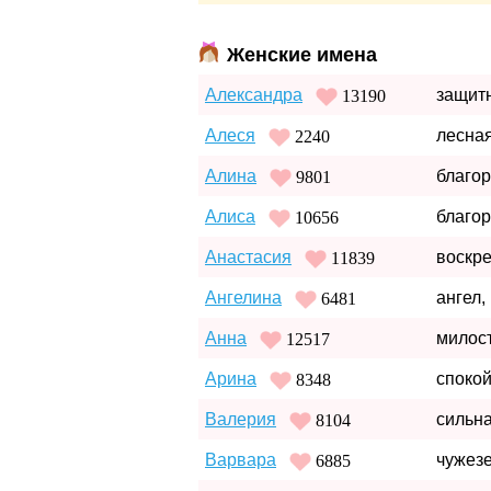
Женские имена
Александра
защит
13190
Алеся
лесна
2240
Алина
благор
9801
Алиса
благо
10656
Анастасия
воскр
11839
Ангелина
ангел,
6481
Анна
милост
12517
Арина
споко
8348
Валерия
сильна
8104
Варвара
чужезе
6885