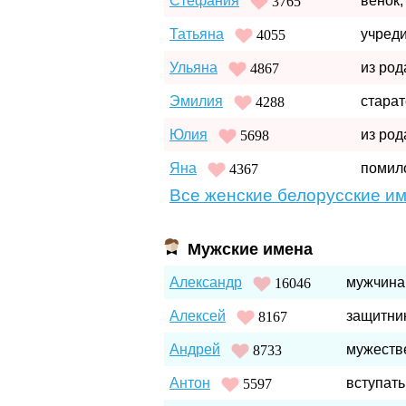
Стефания
венок,
3765
Татьяна
учреди
4055
Ульяна
из род
4867
Эмилия
старат
4288
Юлия
из род
5698
Яна
помил
4367
Все женские белорусские име
Мужские имена
Александр
мужчина
16046
Алексей
защитни
8167
Андрей
мужеств
8733
Антон
вступать
5597