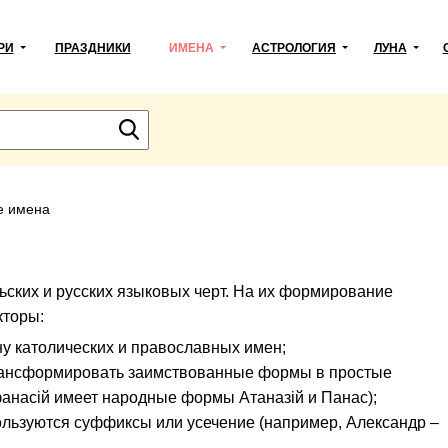
РИ
ПРАЗДНИКИ
ИМЕНА
АСТРОЛОГИЯ
ЛУНА
е имена
ьских и русских языковых черт. На их формирование
кторы:
ну католических и православных имен;
трансформировать заимствованные формы в простые
анасiй имеет народные формы Атаназiй и Панас);
ользуются суффиксы или усечение (например, Александр –