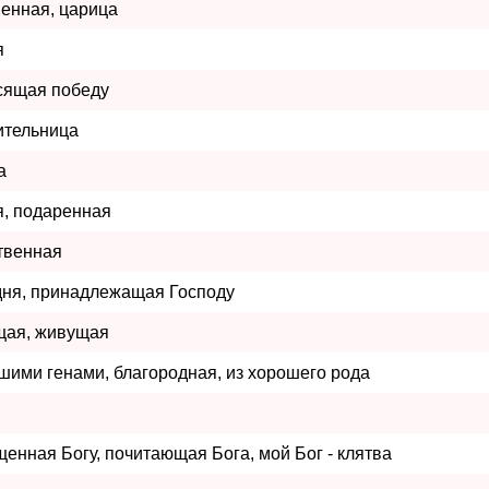
енная, царица
я
сящая победу
ительница
а
я, подаренная
твенная
дня, принадлежащая Господу
ая, живущая
шими генами, благородная, из хорошего рода
енная Богу, почитающая Бога, мой Бог - клятва