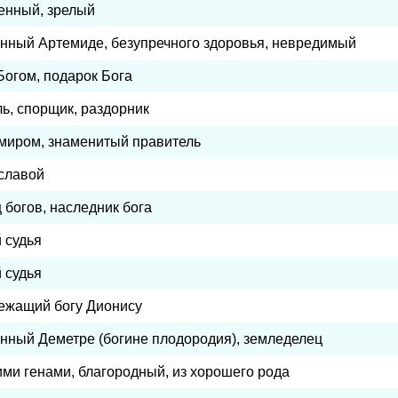
енный, зрелый
нный Артемиде, безупречного здоровья, невредимый
Богом, подарок Бога
ь, спорщик, раздорник
 миром, знаменитый правитель
 славой
богов, наследник бога
й судья
й судья
ежащий богу Дионису
нный Деметре (богине плодородия), земледелец
ми генами, благородный, из хорошего рода