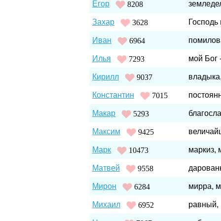
Егор
земледе
8208
Захар
Господь
3628
Иван
помилов
6964
Илья
мой Бог 
7293
Кирилл
владыка,
9037
Константин
постоянн
7015
Макар
благосл
5293
Максим
величай
9425
Марк
маркиз,
10473
Матвей
дарованн
9558
Мирон
мирра, м
6284
Михаил
равный,
6952