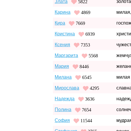
Злата
золот
5822
Карина
милая,
4869
Кира
госпож
7669
Кристина
христ
6939
Ксения
чужест
7353
Маргарита
жемчу
5568
Мария
желанн
8446
Милана
милая
6545
Мирослава
славн
4295
Надежда
надеж
3636
Полина
солнеч
7654
София
мудра
11544