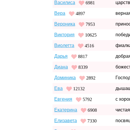
Василиса
царств
6981
Вера
верна
4897
Вероника
прино
7953
Виктория
побед
10625
Виолетта
фиалк
4516
Дарья
добра
8817
Диана
божес
8339
Доминика
Госпо
2892
Ева
дышащ
12132
Евгения
с хоро
5792
Екатерина
чистая
6908
Елизавета
посвящ
7330