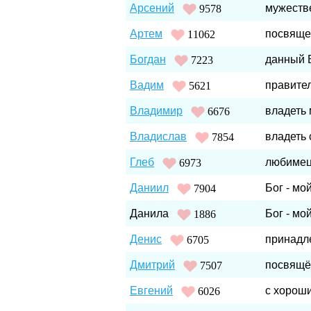
Арсений
мужеств
9578
Артем
посвяще
11062
Богдан
данный 
7223
Вадим
правител
5621
Владимир
владеть
6676
Владислав
владеть
7854
Глеб
любимец 
6973
Даниил
Бог - мо
7904
Данила
Бог - мо
1886
Денис
принадл
6705
Дмитрий
посвящё
7507
Евгений
с хороши
6026