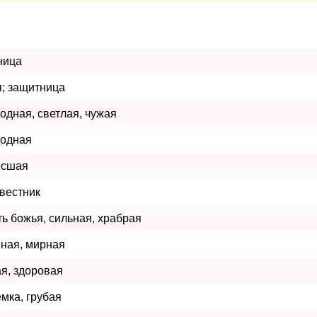
ница
я; защитница
одная, светлая, чужая
родная
есшая
 вестник
ь божья, сильная, храбрая
йная, мирная
я, здоровая
мка, грубая