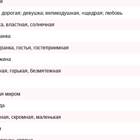
ая
 дорогая; девушка; великодушная, «щедрая; любовь
а, властная, солнечная
ианка
ранка, гостья, гостеприимная
жина
ая, горькая, безмятежная
ая миром
да
ная, скромная, маленькая
я