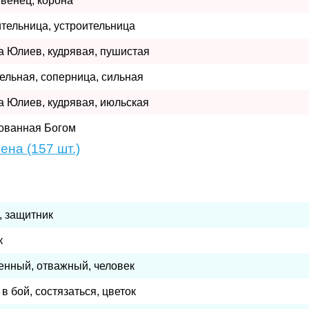
 венец, корона
тельница, устроительница
а Юлиев, кудрявая, пушистая
ельная, соперница, сильная
а Юлиев, кудрявая, июльская
ованная Богом
на (157 шт.)
, защитник
к
енный, отважный, человек
 в бой, состязаться, цветок