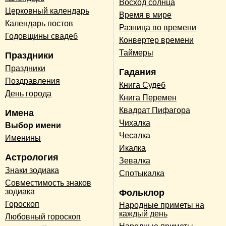
Восход солнца
Церковный календарь
Время в мире
Календарь постов
Разница во времени
Годовщины свадеб
Конвертер времени
Таймеры
Праздники
Праздники
Гадания
Поздравления
Книга Судеб
День города
Книга Перемен
Квадрат Пифагора
Имена
Чихалка
Выбор имени
Чесалка
Именины
Икалка
Астрология
Зевалка
Знаки зодиака
Спотыкалка
Совместимость знаков
зодиака
Фольклор
Гороскоп
Народные приметы на
каждый день
Любовный гороскоп