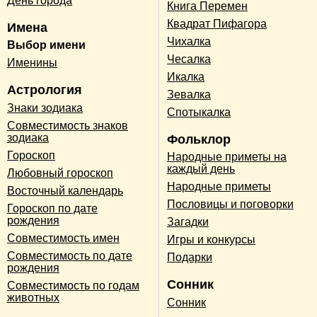
День города
Книга Перемен
Квадрат Пифагора
Имена
Чихалка
Выбор имени
Чесалка
Именины
Икалка
Астрология
Зевалка
Знаки зодиака
Спотыкалка
Совместимость знаков
зодиака
Фольклор
Гороскоп
Народные приметы на
каждый день
Любовный гороскоп
Народные приметы
Восточный календарь
Пословицы и поговорки
Гороскоп по дате
рождения
Загадки
Совместимость имен
Игры и конкурсы
Совместимость по дате
Подарки
рождения
Сонник
Совместимость по годам
животных
Сонник