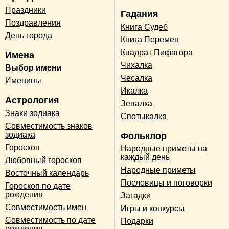
Праздники
Гадания
Поздравления
Книга Судеб
День города
Книга Перемен
Квадрат Пифагора
Имена
Чихалка
Выбор имени
Чесалка
Именины
Икалка
Астрология
Зевалка
Знаки зодиака
Спотыкалка
Совместимость знаков
зодиака
Фольклор
Гороскоп
Народные приметы на
каждый день
Любовный гороскоп
Народные приметы
Восточный календарь
Пословицы и поговорки
Гороскоп по дате
рождения
Загадки
Совместимость имен
Игры и конкурсы
Совместимость по дате
Подарки
рождения