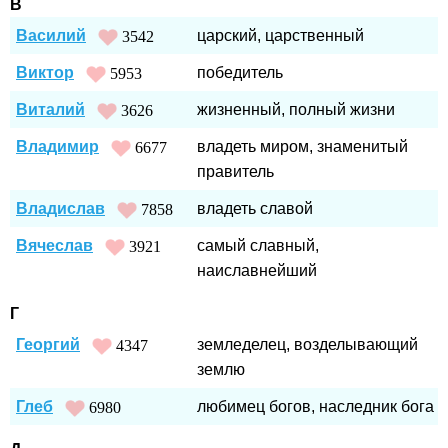
В
Василий
царский, царственный
3542
Виктор
победитель
5953
Виталий
жизненный, полный жизни
3626
Владимир
владеть миром, знаменитый
6677
правитель
Владислав
владеть славой
7858
Вячеслав
самый славный,
3921
наиславнейший
Г
Георгий
земледелец, возделывающий
4347
землю
Глеб
любимец богов, наследник бога
6980