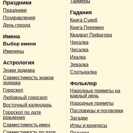
Таймеры
Праздники
Праздники
Гадания
Поздравления
Книга Судеб
День города
Книга Перемен
Квадрат Пифагора
Имена
Чихалка
Выбор имени
Чесалка
Именины
Икалка
Астрология
Зевалка
Знаки зодиака
Спотыкалка
Совместимость знаков
зодиака
Фольклор
Гороскоп
Народные приметы на
каждый день
Любовный гороскоп
Народные приметы
Восточный календарь
Пословицы и поговорки
Гороскоп по дате
рождения
Загадки
Совместимость имен
Игры и конкурсы
Совместимость по дате
Подарки