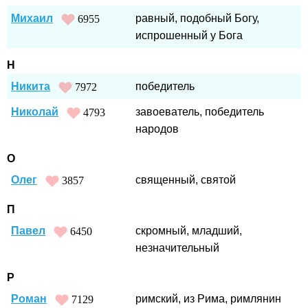
Михаил
равный, подобный Богу,
6955
испрошенный у Бога
Н
Никита
победитель
7972
Николай
завоеватель, победитель
4793
народов
О
Олег
священный, святой
3857
П
Павел
скромный, младший,
6450
незначительный
Р
Роман
римский, из Рима, римлянин
7129