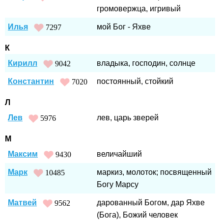
громовержца, игривый
Илья
мой Бог - Яхве
7297
К
Кирилл
владыка, господин, солнце
9042
Константин
постоянный, стойкий
7020
Л
Лев
лев, царь зверей
5976
М
Максим
величайший
9430
Марк
маркиз, молоток; посвященный
10485
Богу Марсу
Матвей
дарованный Богом, дар Яхве
9562
(Бога), Божий человек