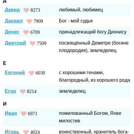
Д
Давид
любимый, любимец
8273
Даниил
Бог - мой судья
7909
Денис
принадлежащий богу Дионису
6709
Дмитрий
посвящённый Деметре (богине
7509
плодородия), земледелец
Е
Евгений
с хорошими генами,
6030
благородный, из хорошего рода
Егор
земледелец
8214
И
Иван
помилованный Богом, Яхве
6971
милостив
Игорь
воинственный, хранитель бога-
4024