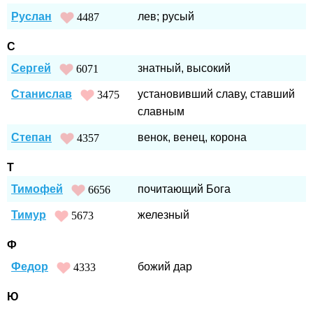
Руслан
лев; русый
4487
С
Сергей
знатный, высокий
6071
Станислав
установивший славу, ставший
3475
славным
Степан
венок, венец, корона
4357
Т
Тимофей
почитающий Бога
6656
Тимур
железный
5673
Ф
Федор
божий дар
4333
Ю