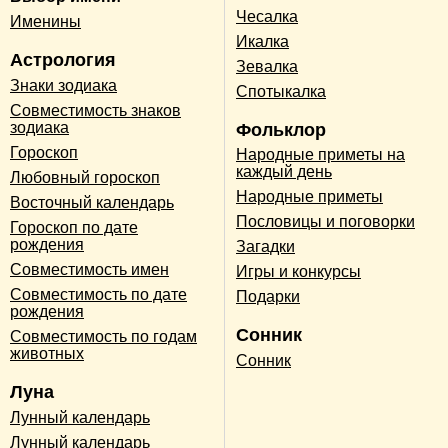
Чесалка
Именины
Икалка
Астрология
Зевалка
Знаки зодиака
Спотыкалка
Совместимость знаков
зодиака
Фольклор
Гороскоп
Народные приметы на
каждый день
Любовный гороскоп
Народные приметы
Восточный календарь
Пословицы и поговорки
Гороскоп по дате
рождения
Загадки
Совместимость имен
Игры и конкурсы
Совместимость по дате
Подарки
рождения
Сонник
Совместимость по годам
животных
Сонник
Луна
Лунный календарь
Лунный календарь