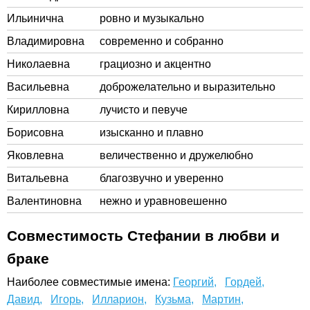
Ильинична
ровно и музыкально
Владимировна
современно и собранно
Николаевна
грациозно и акцентно
Васильевна
доброжелательно и выразительно
Кирилловна
лучисто и певуче
Борисовна
изысканно и плавно
Яковлевна
величественно и дружелюбно
Витальевна
благозвучно и уверенно
Валентиновна
нежно и уравновешенно
Совместимость Стефании в любви и
браке
Наиболее совместимые имена:
Георгий,
Гордей,
Давид,
Игорь,
Илларион,
Кузьма,
Мартин,