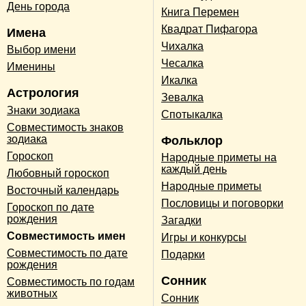
День города
Книга Перемен
Квадрат Пифагора
Имена
Чихалка
Выбор имени
Чесалка
Именины
Икалка
Астрология
Зевалка
Знаки зодиака
Спотыкалка
Совместимость знаков
зодиака
Фольклор
Гороскоп
Народные приметы на
каждый день
Любовный гороскоп
Народные приметы
Восточный календарь
Пословицы и поговорки
Гороскоп по дате
рождения
Загадки
Совместимость имен
Игры и конкурсы
Совместимость по дате
Подарки
рождения
Сонник
Совместимость по годам
животных
Сонник