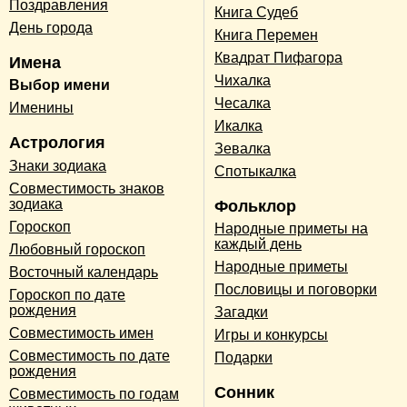
Поздравления
Книга Судеб
День города
Книга Перемен
Квадрат Пифагора
Имена
Чихалка
Выбор имени
Чесалка
Именины
Икалка
Астрология
Зевалка
Знаки зодиака
Спотыкалка
Совместимость знаков
зодиака
Фольклор
Гороскоп
Народные приметы на
каждый день
Любовный гороскоп
Народные приметы
Восточный календарь
Пословицы и поговорки
Гороскоп по дате
рождения
Загадки
Совместимость имен
Игры и конкурсы
Совместимость по дате
Подарки
рождения
Сонник
Совместимость по годам