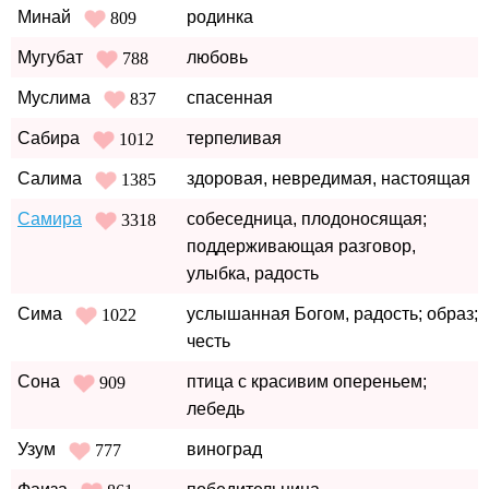
Минай
родинка
809
Мугубат
любовь
788
Муслима
спасенная
837
Сабира
терпеливая
1012
Салима
здоровая, невредимая, настоящая
1385
Самира
собеседница, плодоносящая;
3318
поддерживающая разговор,
улыбка, радость
Сима
услышанная Богом, радость; образ;
1022
честь
Сона
птица с красивим опереньем;
909
лебедь
Узум
виноград
777