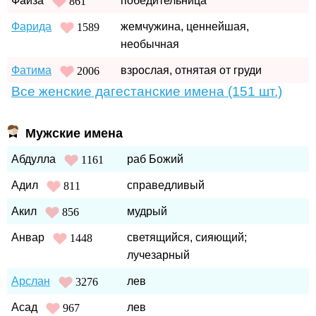
Фаиза
победительница
861
Фарида
жемчужина, ценнейшая,
1589
необычная
Фатима
взрослая, отнятая от груди
2006
Все женские дагестанские имена (151 шт.)
Мужские имена
Абдулла
раб Божий
1161
Адил
справедливый
811
Акил
мудрый
856
Анвар
светящийся, сияющий;
1448
лучезарный
Арслан
лев
3276
Асад
лев
967