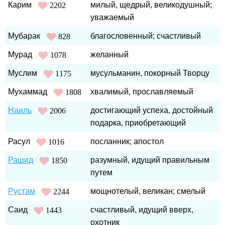
Карим
милый, щедрый, великодушный;
2202
уважаемый
Мубарак
благословенный; счастливый
828
Мурад
желанный
1078
Муслим
мусульманин, покорный Творцу
1175
Мухаммад
хвалимый, прославляемый
1808
Наиль
достигающий успеха, достойный
2006
подарка, приобретающий
Расул
посланник; апостол
1016
Рашид
разумный, идущий правильным
1850
путем
Рустам
мощнотелый, великан; смелый
2244
Саид
счастливый, идущий вверх,
1443
охотник