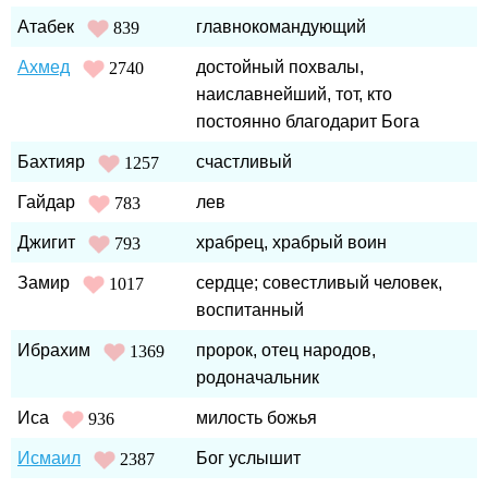
Атабек
главнокомандующий
839
Ахмед
достойный похвалы,
2740
наиславнейший, тот, кто
постоянно благодарит Бога
Бахтияр
счастливый
1257
Гайдар
лев
783
Джигит
храбрец, храбрый воин
793
Замир
сердце; совестливый человек,
1017
воспитанный
Ибрахим
пророк, отец народов,
1369
родоначальник
Иса
милость божья
936
Исмаил
Бог услышит
2387