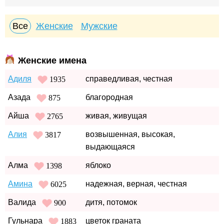
Все
Женские
Мужские
Женские имена
Адиля
справедливая, честная
1935
Азада
благородная
875
Айша
живая, живущая
2765
Алия
возвышенная, высокая,
3817
выдающаяся
Алма
яблоко
1398
Амина
надежная, верная, честная
6025
Валида
дитя, потомок
900
Гульнара
цветок граната
1883