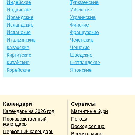
Индейские
Туркменские
Индийские
Узбекские
Ирландские
Украинские
Исландские
Финские
Испанские
Французские
Итальянские
Чеченские
Казахские
Чешские
Киргизские
Шведские
Китайские
Шотландские
Корейские
Японские
Календари
Сервисы
Календарь на 2026 год
Магнитные бури
Производственный
Погода
календарь
Восход солнца
Церковный календарь
Время в мире