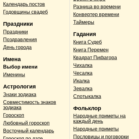
Календарь постов
Разница во времени
Годовщины свадеб
Конвертер времени
Таймеры
Праздники
Праздники
Гадания
Поздравления
Книга Судеб
День города
Книга Перемен
Квадрат Пифагора
Имена
Чихалка
Выбор имени
Чесалка
Именины
Икалка
Астрология
Зевалка
Знаки зодиака
Спотыкалка
Совместимость знаков
зодиака
Фольклор
Гороскоп
Народные приметы на
каждый день
Любовный гороскоп
Народные приметы
Восточный календарь
Пословицы и поговорки
Гороскоп по дате