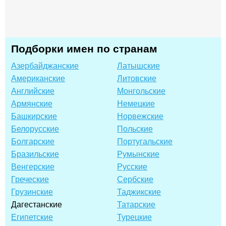
Подборки имен по странам
Азербайджанские
Латышские
Американские
Литовские
Английские
Монгольские
Армянские
Немецкие
Башкирские
Норвежские
Белорусские
Польские
Болгарские
Португальские
Бразильские
Румынские
Венгерские
Русские
Греческие
Сербские
Грузинские
Таджикские
Дагестанские
Татарские
Египетские
Турецкие