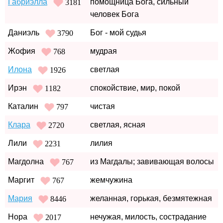
Габриэлла
помощница Бога, сильный
3181
человек Бога
Даниэль
Бог - мой судья
3790
Жофия
мудрая
768
Илона
светлая
1926
Ирэн
спокойствие, мир, покой
1182
Каталин
чистая
797
Клара
светлая, ясная
2720
Лили
лилия
2231
Магдолна
из Магдалы; завивающая волосы
767
Маргит
жемчужина
767
Мария
желанная, горькая, безмятежная
8446
Нора
нечужая, милость, сострадание
2017