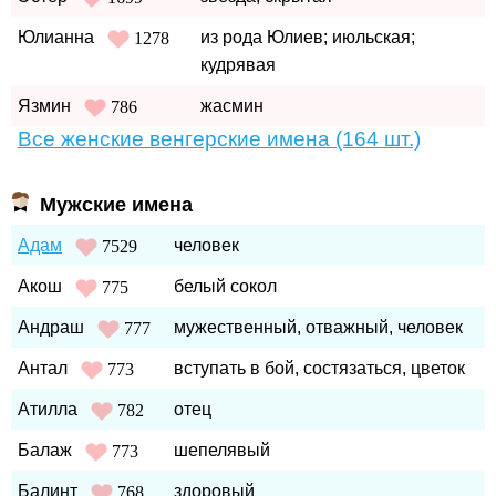
Юлианна
из рода Юлиев; июльская;
1278
кудрявая
Язмин
жасмин
786
Все женские венгерские имена (164 шт.)
Мужские имена
Адам
человек
7529
Акош
белый сокол
775
Андраш
мужественный, отважный, человек
777
Антал
вступать в бой, состязаться, цветок
773
Атилла
отец
782
Балаж
шепелявый
773
Балинт
здоровый
768