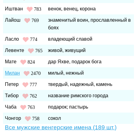
Иштван
венок, венец, корона
783
Лайош
знаменитый воин, прославленный в
769
боях
Ласло
владеющий славой
774
Левенте
живой, живущий
765
Мате
дар Яхве, подарок бога
824
Милан
милый, нежный
2470
Петер
твердый, надежный, камень
777
Тибор
название римского города
762
Чаба
подарок; пастырь
763
Чонгор
сокол
758
Все мужские венгерские имена (189 шт.)