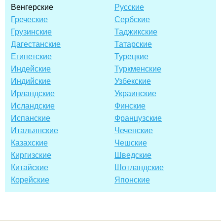
Венгерские
Русские
Греческие
Сербские
Грузинские
Таджикские
Дагестанские
Татарские
Египетские
Турецкие
Индейские
Туркменские
Индийские
Узбекские
Ирландские
Украинские
Исландские
Финские
Испанские
Французские
Итальянские
Чеченские
Казахские
Чешские
Киргизские
Шведские
Китайские
Шотландские
Корейские
Японские