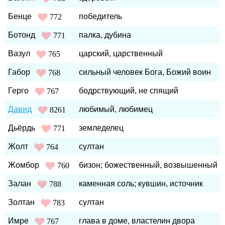
Бенце
победитель
772
Ботонд
палка, дубина
771
Вазул
царский, царственный
765
Габор
сильный человек Бога, Божий воин
768
Герго
бодрствующий, не спящий
767
Давид
любимый, любимец
8261
Дьёрдь
земледелец
771
Жолт
султан
764
Жомбор
бизон; божественный, возвышенный
760
Залан
каменная соль; кувшин, источник
788
Золтан
султан
783
Имре
глава в доме, властелин двора
767