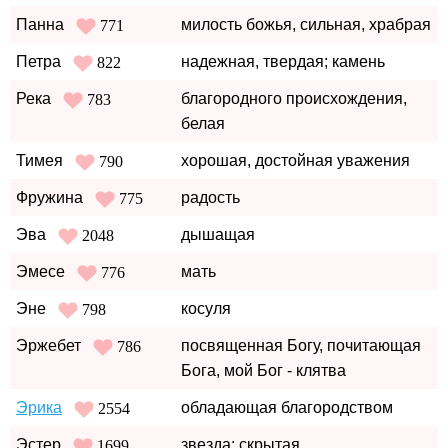
Панна
милость божья, сильная, храбрая
771
Петра
надежная, твердая; камень
822
Река
благородного происхождения,
783
белая
Тимея
хорошая, достойная уважения
790
Фружина
радость
775
Эва
дышащая
2048
Эмесе
мать
776
Эне
косуля
798
Эржебет
посвященная Богу, почитающая
786
Бога, мой Бог - клятва
Эрика
обладающая благородством
2554
Эстер
звезда; скрытая
1699