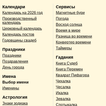
Календари
Сервисы
Календарь на 2026 год
Магнитные бури
Производственный
Погода
календарь
Восход солнца
Церковный календарь
Время в мире
Календарь постов
Разница во времени
Годовщины свадеб
Конвертер времени
Таймеры
Праздники
Праздники
Гадания
Поздравления
Книга Судеб
День города
Книга Перемен
Квадрат Пифагора
Имена
Чихалка
Выбор имени
Чесалка
Именины
Икалка
Астрология
Зевалка
Знаки зодиака
Спотыкалка