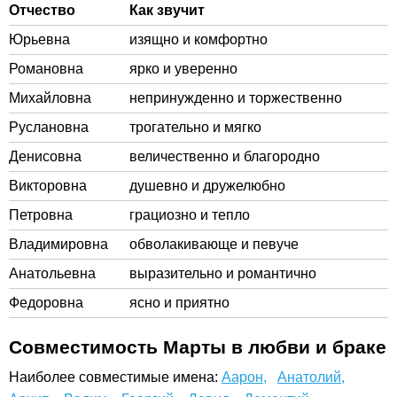
Отчество
Как звучит
Юрьевна
изящно и комфортно
Романовна
ярко и уверенно
Михайловна
непринужденно и торжественно
Руслановна
трогательно и мягко
Денисовна
величественно и благородно
Викторовна
душевно и дружелюбно
Петровна
грациозно и тепло
Владимировна
обволакивающе и певуче
Анатольевна
выразительно и романтично
Федоровна
ясно и приятно
Совместимость Марты в любви и браке
Наиболее совместимые имена:
Аарон,
Анатолий,