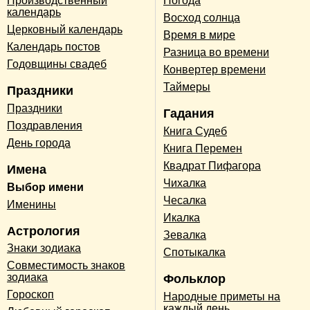
Производственный
Погода
календарь
Восход солнца
Церковный календарь
Время в мире
Календарь постов
Разница во времени
Годовщины свадеб
Конвертер времени
Таймеры
Праздники
Праздники
Гадания
Поздравления
Книга Судеб
День города
Книга Перемен
Квадрат Пифагора
Имена
Чихалка
Выбор имени
Чесалка
Именины
Икалка
Астрология
Зевалка
Знаки зодиака
Спотыкалка
Совместимость знаков
зодиака
Фольклор
Гороскоп
Народные приметы на
каждый день