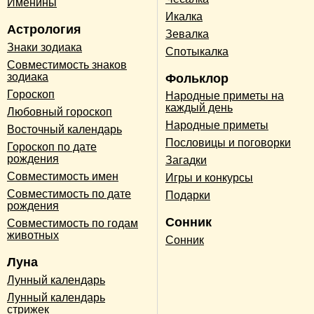
Именины
Икалка
Астрология
Зевалка
Знаки зодиака
Спотыкалка
Совместимость знаков
зодиака
Фольклор
Гороскоп
Народные приметы на
каждый день
Любовный гороскоп
Народные приметы
Восточный календарь
Пословицы и поговорки
Гороскоп по дате
рождения
Загадки
Совместимость имен
Игры и конкурсы
Совместимость по дате
Подарки
рождения
Сонник
Совместимость по годам
животных
Сонник
Луна
Лунный календарь
Лунный календарь
стрижек