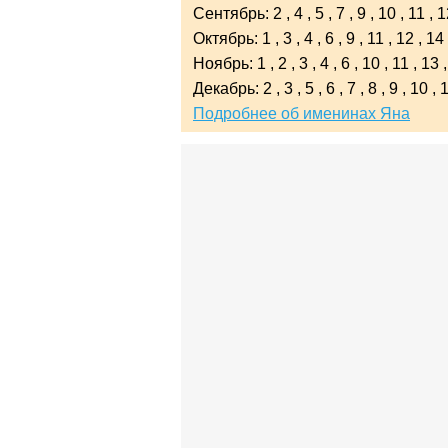
Сентябрь:
2
,
4
,
5
,
7
,
9
,
10
,
11
,
1
Октябрь:
1
,
3
,
4
,
6
,
9
,
11
,
12
,
14
Ноябрь:
1
,
2
,
3
,
4
,
6
,
10
,
11
,
13
Декабрь:
2
,
3
,
5
,
6
,
7
,
8
,
9
,
10
,
Подробнее об именинах Яна