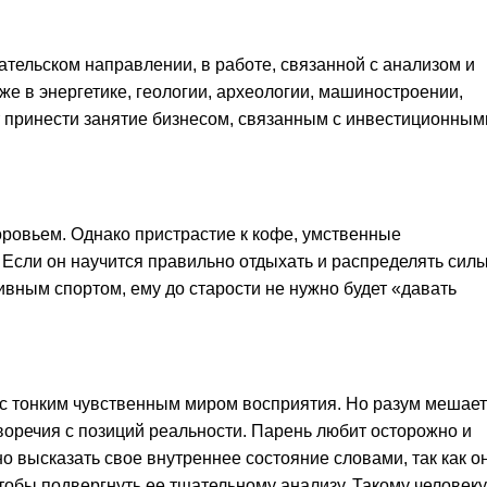
ательском направлении, в работе, связанной с анализом и
же в энергетике, геологии, археологии, машиностроении,
т принести занятие бизнесом, связанным с инвестиционным
ровьем. Однако пристрастие к кофе, умственные
 Если он научится правильно отдыхать и распределять силы
ивным спортом, ему до старости не нужно будет «давать
с тонким чувственным миром восприятия. Но разум мешает
воречия с позиций реальности. Парень любит осторожно и
но высказать свое внутреннее состояние словами, так как о
тобы подвергнуть ее тщательному анализу. Такому человеку