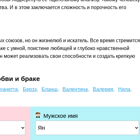
тва. И в этом заключается сложность и порочность его
х союзов, но он жизнелюб и искатель. Все время стремится
раке с умной, поистине любящей и глубоко нравственной
н может реализовать свои способности и создать крепкую
бви и браке
уанетта,
Берзэ,
Бланш,
Валентина,
Валерия,
Нила,
Мужское имя