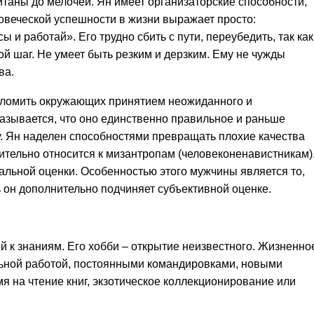
итаны до мелочей. Ян имеет организаторские способности,
ловеческой успешности в жизни выражает просто:
ы и работай». Его трудно сбить с пути, переубедить, так как
й шаг. Не умеет быть резким и дерзким. Ему не чужды
ва.
еломить окружающих принятием неожиданного и
азывается, что оно единственно правильное и раньше
. Ян наделен способностями превращать плохие качества
ительно относится к мизантропам (человеконенавистникам)
альной оценки. Особенностью этого мужчины является то,
 он дополнительно подчиняет субъективной оценке.
й к знаниям. Его хобби – открытие неизвестного. Жизненно
льной работой, постоянными командировками, новыми
я на чтение книг, экзотическое коллекционирование или