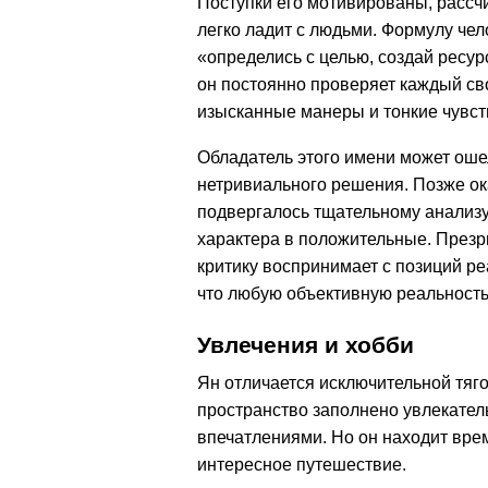
Поступки его мотивированы, рассч
легко ладит с людьми. Формулу че
«определись с целью, создай ресурс
он постоянно проверяет каждый сво
изысканные манеры и тонкие чувст
Обладатель этого имени может ош
нетривиального решения. Позже ок
подвергалось тщательному анализу
характера в положительные. Презр
критику воспринимает с позиций ре
что любую объективную реальность
Увлечения и хобби
Ян отличается исключительной тяго
пространство заполнено увлекате
впечатлениями. Но он находит врем
интересное путешествие.