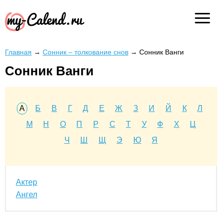
Главная
→
Сонник – толкование снов
→
Сонник Ванги
Сонник Ванги
А
Б
В
Г
Д
Е
Ж
З
И
Й
К
Л
М
Н
О
П
Р
С
Т
У
Ф
Х
Ц
Ч
Ш
Щ
Э
Ю
Я
Актер
Ангел