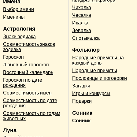
Имена
Чихалка
Выбор имени
Чесалка
Именины
Икалка
Астрология
Зевалка
Знаки зодиака
Спотыкалка
Совместимость знаков
зодиака
Фольклор
Гороскоп
Народные приметы на
каждый день
Любовный гороскоп
Народные приметы
Восточный календарь
Пословицы и поговорки
Гороскоп по дате
рождения
Загадки
Совместимость имен
Игры и конкурсы
Совместимость по дате
Подарки
рождения
Сонник
Совместимость по годам
животных
Сонник
Луна