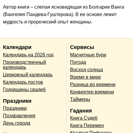
Автор книги – слепая ясновидящая из Болгарии Ванга
(Вангелия Пандева-Гуштерова). В ее основе лежит
мудрость и пророческий опыт женщины.
Календари
Сервисы
Календарь на 2026 год
Магнитные бури
Производственный
Погода
календарь
Восход солнца
Церковный календарь
Время в мире
Календарь постов
Разница во времени
Годовщины свадеб
Конвертер времени
Таймеры
Праздники
Праздники
Гадания
Поздравления
Книга Судеб
День города
Книга Перемен
Квадрат Пифагора