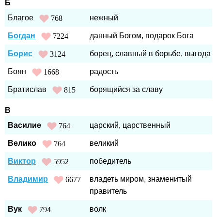
Б
Благое
нежный
768
Богдан
данный Богом, подарок Бога
7224
Борис
борец, славный в борьбе, выгода
3124
Боян
радость
1668
Братислав
борящийся за славу
815
В
Василие
царский, царственный
764
Велико
великий
764
Виктор
победитель
5952
Владимир
владеть миром, знаменитый
6677
правитель
Вук
волк
794