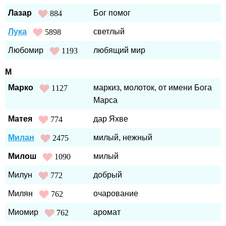
Лазар
Бог помог
884
Лука
светлый
5898
Любомир
любящий мир
1193
М
Марко
маркиз, молоток, от имени Бога
1127
Марса
Матея
дар Яхве
774
Милан
милый, нежный
2475
Милош
милый
1090
Милун
добрый
772
Милян
очарование
762
Миомир
аромат
762