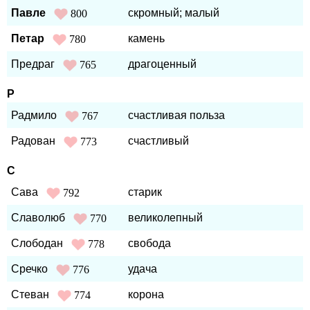
Павле
скромный; малый
800
Петар
камень
780
Предраг
драгоценный
765
Р
Радмило
счастливая польза
767
Радован
счастливый
773
С
Сава
старик
792
Славолюб
великолепный
770
Слободан
свобода
778
Сречко
удача
776
Стеван
корона
774