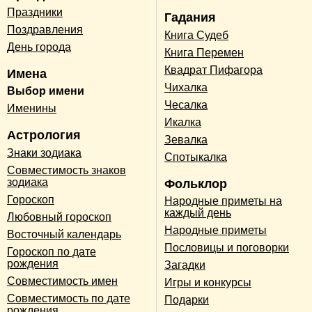
Праздники
Гадания
Поздравления
Книга Судеб
День города
Книга Перемен
Квадрат Пифагора
Имена
Чихалка
Выбор имени
Чесалка
Именины
Икалка
Астрология
Зевалка
Знаки зодиака
Спотыкалка
Совместимость знаков
зодиака
Фольклор
Гороскоп
Народные приметы на
каждый день
Любовный гороскоп
Народные приметы
Восточный календарь
Пословицы и поговорки
Гороскоп по дате
рождения
Загадки
Совместимость имен
Игры и конкурсы
Совместимость по дате
Подарки
рождения