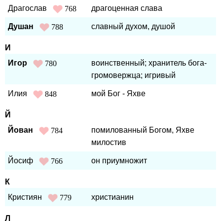
Драгослав
драгоценная слава
768
Душан
славный духом, душой
788
И
Игор
воинственный; хранитель бога-
780
громовержца; игривый
Илия
мой Бог - Яхве
848
Й
Йован
помилованный Богом, Яхве
784
милостив
Йосиф
он приумножит
766
К
Кристиян
христианин
779
Л