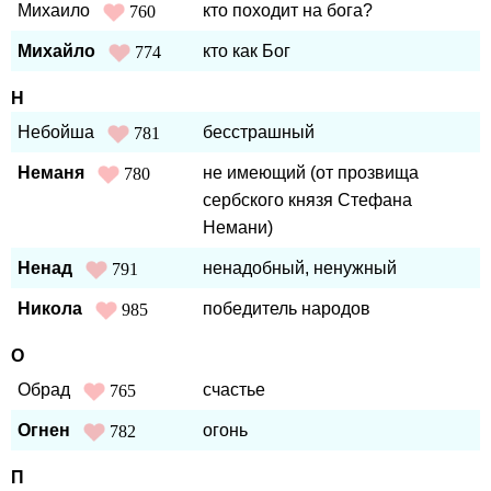
Михаило
кто походит на бога?
760
Михайло
кто как Бог
774
Н
Небойша
бесстрашный
781
Неманя
не имеющий (от прозвища
780
сербского князя Стефана
Немани)
Ненад
ненадобный, ненужный
791
Никола
победитель народов
985
О
Обрад
счастье
765
Огнен
огонь
782
П