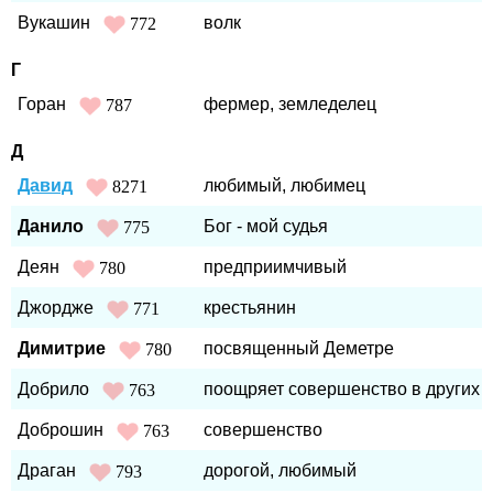
Вукашин
волк
772
Г
Горан
фермер, земледелец
787
Д
Давид
любимый, любимец
8271
Данило
Бог - мой судья
775
Деян
предприимчивый
780
Джордже
крестьянин
771
Димитрие
посвященный Деметре
780
Добрило
поощряет совершенство в других
763
Доброшин
совершенство
763
Драган
дорогой, любимый
793