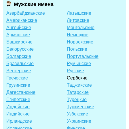
Мужские имена
Азербайджанские
Латышские
Американские
Литовские
Английские
Монгольские
Армянские
Немецкие
Башкирские
Норвежские
Белорусские
Польские
Болгарские
Португальские
Бразильские
Румынские
Венгерские
Русские
Греческие
Сербские
Грузинские
Таджикские
Дагестанские
Татарские
Египетские
Турецкие
Индейские
Туркменские
Индийские
Узбекские
Ирландские
Украинские
Исландские
Финские