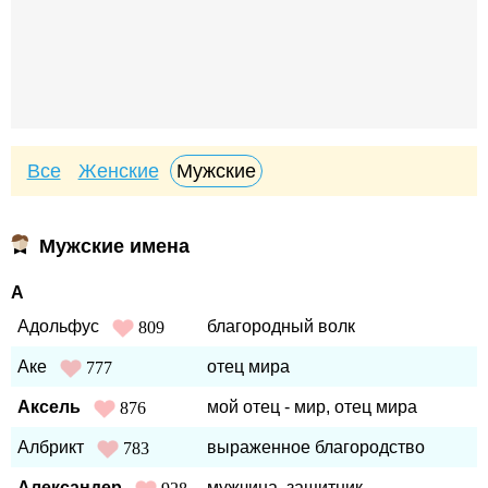
Все
Женские
Мужские
Мужские имена
А
Адольфус
благородный волк
809
Аке
отец мира
777
Аксель
мой отец - мир, отец мира
876
Албрикт
выраженное благородство
783
Александер
мужчина, защитник