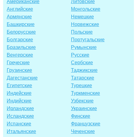
Американские
Литовские
Английские
Монгольские
Армянские
Немецкие
Башкирские
Норвежские
Белорусские
Польские
Болгарские
Португальские
Бразильские
Румынские
Венгерские
Русские
Греческие
Сербские
Грузинские
Таджикские
Дагестанские
Татарские
Египетские
Турецкие
Индейские
Туркменские
Индийские
Узбекские
Ирландские
Украинские
Исландские
Финские
Испанские
Французские
Итальянские
Чеченские