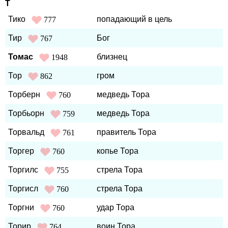
Т
Тико
попадающий в цель
777
Тир
Бог
767
Томас
близнец
1948
Тор
гром
862
Торберн
медведь Тора
760
Торбьорн
медведь Тора
759
Торвальд
правитель Тора
761
Торгер
копье Тора
760
Торгилс
стрела Тора
755
Торгисл
стрела Тора
760
Торгни
удар Тора
760
Торир
воин Тора
764