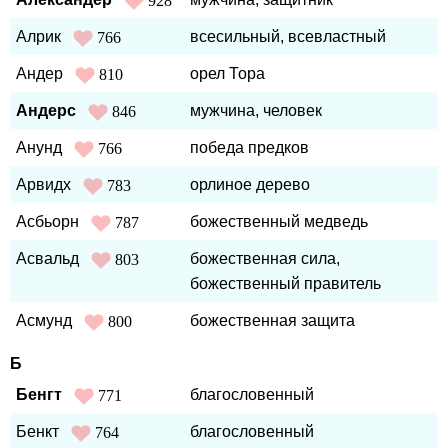
928
Алрик
всесильный, всевластный
766
Андер
орел Тора
810
Андерс
мужчина, человек
846
Анунд
победа предков
766
Арвидх
орлиное дерево
783
Асбьорн
божественный медведь
787
Асвальд
божественная сила,
803
божественный правитель
Асмунд
божественная защита
800
Б
Бенгт
благословенный
771
Бенкт
благословенный
764