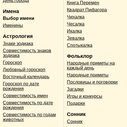
День города
Книга Перемен
Квадрат Пифагора
Имена
Чихалка
Выбор имени
Чесалка
Именины
Икалка
Астрология
Зевалка
Знаки зодиака
Спотыкалка
Совместимость знаков
зодиака
Фольклор
Гороскоп
Народные приметы на
каждый день
Любовный гороскоп
Народные приметы
Восточный календарь
Пословицы и поговорки
Гороскоп по дате
рождения
Загадки
Совместимость имен
Игры и конкурсы
Совместимость по дате
Подарки
рождения
Сонник
Совместимость по годам
животных
Сонник