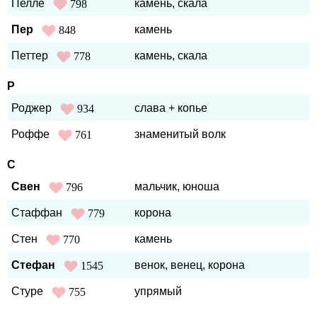
Пелле
камень, скала
798
Пер
камень
848
Петтер
камень, скала
778
Р
Роджер
слава + копье
934
Роффе
знаменитый волк
761
С
Свен
мальчик, юноша
796
Стаффан
корона
779
Стен
камень
770
Стефан
венок, венец, корона
1545
Стуре
упрямый
755