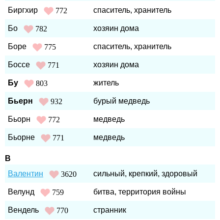
Биргхир
спаситель, хранитель
772
Бо
хозяин дома
782
Боре
спаситель, хранитель
775
Боссе
хозяин дома
771
Бу
житель
803
Бьерн
бурый медведь
932
Бьорн
медведь
772
Бьорне
медведь
771
В
Валентин
сильный, крепкий, здоровый
3620
Велунд
битва, территория войны
759
Вендель
странник
770