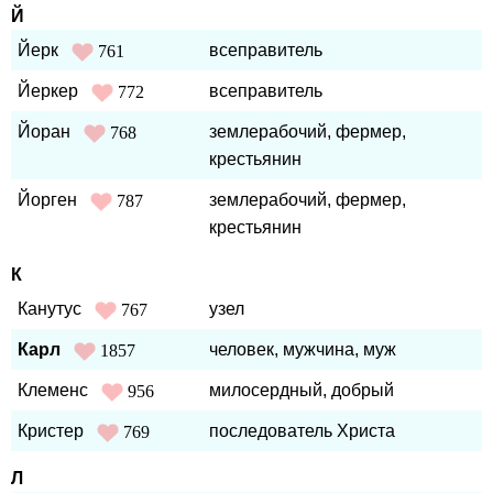
Й
Йерк
всеправитель
761
Йеркер
всеправитель
772
Йоран
землерабочий, фермер,
768
крестьянин
Йорген
землерабочий, фермер,
787
крестьянин
К
Канутус
узел
767
Карл
человек, мужчина, муж
1857
Клеменс
милосердный, добрый
956
Кристер
последователь Христа
769
Л