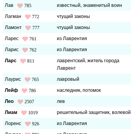
Лав
известный, знаменитый воин
785
Лагман
чтущий законы
772
Ламонт
чтущий законы
777
Ларес
из Лаврентия
761
Ларис
из Лаврентия
762
Ларс
лаврентский, житель города
811
Лаврент
Лаурис
лавровый
765
Лейф
наследник, потомок
786
Лео
лев
2507
Лиам
решительный защитник, волевой
1019
Лоренс
из Лаврентия
926