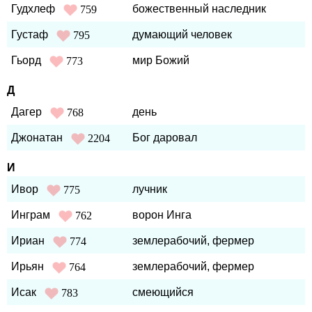
Гудхлеф
божественный наследник
759
Густаф
думающий человек
795
Гьорд
мир Божий
773
Д
Дагер
день
768
Джонатан
Бог даровал
2204
И
Ивор
лучник
775
Инграм
ворон Инга
762
Ириан
землерабочий, фермер
774
Ирьян
землерабочий, фермер
764
Исак
смеющийся
783