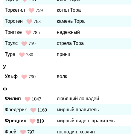
Торкетил
котел Тора
759
Торстен
камень Тора
763
Триггве
надежный
785
Трулс
стрела Тора
759
Туре
принц
780
У
Ульф
волк
790
Ф
Филип
любящий лошадей
1047
Фредерик
мирный правитель
1160
Фредрик
мирный лидер, правитель
819
Фрей
господин, хозяин
797