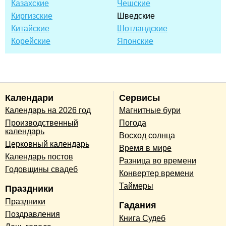
Казахские
Чешские
Киргизские
Шведские
Китайские
Шотландские
Корейские
Японские
Календари
Сервисы
Календарь на 2026 год
Магнитные бури
Производственный
Погода
календарь
Восход солнца
Церковный календарь
Время в мире
Календарь постов
Разница во времени
Годовщины свадеб
Конвертер времени
Таймеры
Праздники
Праздники
Гадания
Поздравления
Книга Судеб