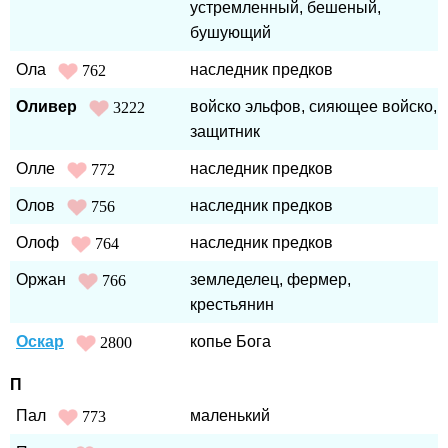
устремленный, бешеный,
бушующий
Ола
наследник предков
762
Оливер
войско эльфов, сияющее войско,
3222
защитник
Олле
наследник предков
772
Олов
наследник предков
756
Олоф
наследник предков
764
Оржан
земледелец, фермер,
766
крестьянин
Оскар
копье Бога
2800
П
Пал
маленький
773