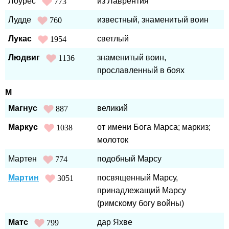
Лоурес
из Лаврентия
773
Лудде
известный, знаменитый воин
760
Лукас
светлый
1954
Людвиг
знаменитый воин,
1136
прославленный в боях
М
Магнус
великий
887
Маркус
от имени Бога Марса; маркиз;
1038
молоток
Мартен
подобный Марсу
774
Мартин
посвященный Марсу,
3051
принадлежащий Марсу
(римскому богу войны)
Матс
дар Яхве
799