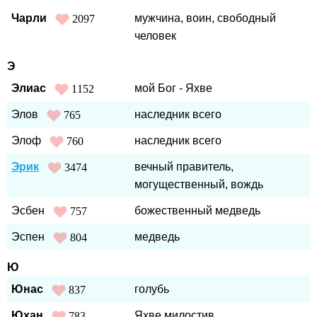
Чарли
мужчина, воин, свободный
2097
человек
Э
Элиас
мой Бог - Яхве
1152
Элов
наследник всего
765
Элоф
наследник всего
760
Эрик
вечный правитель,
3474
могущественный, вождь
Эсбен
божественный медведь
757
Эспен
медведь
804
Ю
Юнас
голубь
837
Юхан
Яхве милостив
783