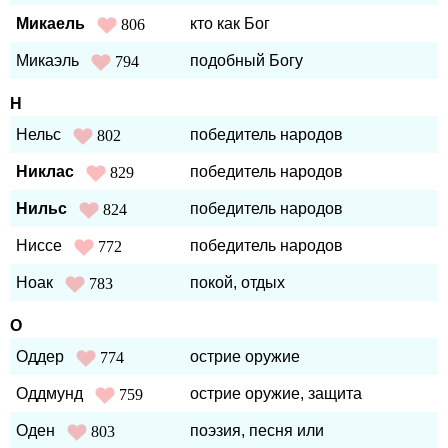
Микаель
кто как Бог
806
Микаэль
подобный Богу
794
Н
Нельс
победитель народов
802
Никлас
победитель народов
829
Нильс
победитель народов
824
Ниссе
победитель народов
772
Ноак
покой, отдых
783
О
Оддер
острие оружие
774
Оддмунд
острие оружие, защита
759
Оден
поэзия, песня или
803