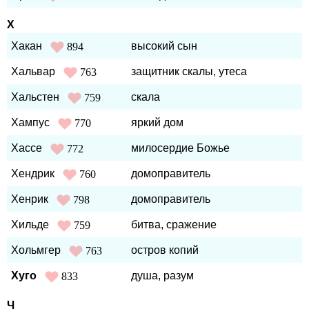
Х
Хакан
высокий сын
894
Хальвар
защитник скалы, утеса
763
Хальстен
скала
759
Хампус
яркий дом
770
Хассе
милосердие Божье
772
Хендрик
домоправитель
760
Хенрик
домоправитель
798
Хильде
битва, сражение
759
Хольмгер
остров копий
763
Хуго
душа, разум
833
Ч