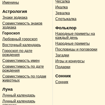
Чесалка
Именины
Икалка
Астрология
Зевалка
Знаки зодиака
Спотыкалка
Совместимость знаков
зодиака
Фольклор
Гороскоп
Народные приметы на
каждый день
Любовный гороскоп
Народные приметы
Восточный календарь
Пословицы и поговорки
Гороскоп по дате
рождения
Загадки
Совместимость имен
Игры и конкурсы
Совместимость по дате
Подарки
рождения
Сонник
Совместимость по годам
животных
Сонник
Луна
Лунный календарь
Лунный календарь