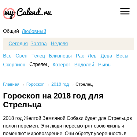
Общий
Любовный
Сегодня
Завтра
Неделя
Все
Овен
Телец
Близнецы
Рак
Лев
Дева
Весы
Стрелец
Скорпион
Козерог
Водолей
Рыбы
Главная
→
Гороскоп
→
2018 год
→
Стрелец
Гороскоп на 2018 год для
Стрельца
2018 год Желтой Земляной Собаки будет для Стрельцов
полон перемен. Эти люди пересмотрят свою жизнь и
поменяют мировоззрение. Они обретут уверенность в