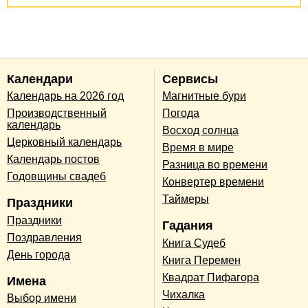
Календари
Сервисы
Календарь на 2026 год
Магнитные бури
Производственный
Погода
календарь
Восход солнца
Церковный календарь
Время в мире
Календарь постов
Разница во времени
Годовщины свадеб
Конвертер времени
Таймеры
Праздники
Праздники
Гадания
Поздравления
Книга Судеб
День города
Книга Перемен
Квадрат Пифагора
Имена
Чихалка
Выбор имени