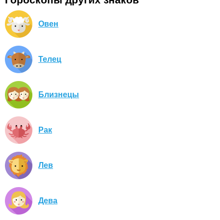
Овен
Телец
Близнецы
Рак
Лев
Дева