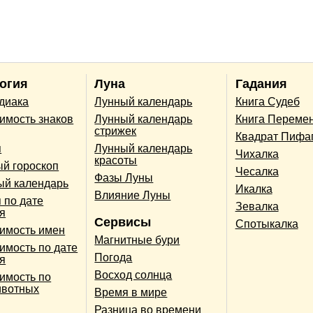
огия
Луна
Гадания
одиака
Лунный календарь
Книга Судеб
имость знаков
Лунный календарь
Книга Переме
стрижек
Квадрат Пифа
п
Лунный календарь
Чихалка
красоты
й гороскоп
Чесалка
Фазы Луны
ый календарь
Икалка
Влияние Луны
 по дате
Зевалка
я
Сервисы
Спотыкалка
имость имен
Магнитные бури
имость по дате
Погода
я
Восход солнца
имость по
ивотных
Время в мире
Разница во времени