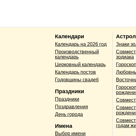
Календари
Астрол
Календарь на 2026 год
Знаки з
Производственный
Совмест
календарь
зодиака
Церковный календарь
Гороско
Календарь постов
Любовны
Годовщины свадеб
Восточн
Гороскоп
Праздники
рождени
Праздники
Совмест
Поздравления
Совмест
рождени
День города
Совмест
Имена
годам ж
Выбор имени