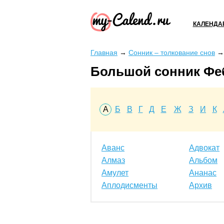
КАЛЕНДА
Главная
→
Сонник – толкование снов
Большой сонник Фе
А
Б
В
Г
Д
Е
Ж
З
И
К
Аванс
Адвокат
Алмаз
Альбом
Амулет
Ананас
Аплодисменты
Архив