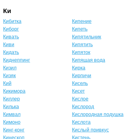
Ки
Кибитка
Кипение
Киборг
Кипеть
Кивать
Кипятильник
Киви
Кипятить
Кидать
Кипяток
Киднеппинг
Кипящая вода
Кизил
Кирка
Кизяк
Кирпичи
Кий
Кисель
Кикимора
Кисет
Киллер
Кислое
Килька
Кислород
Кимвал
Кислородная подушка
Кимоно
Кислота
Кинг-конг
Кислый привкус
Кинескоп
Кистень