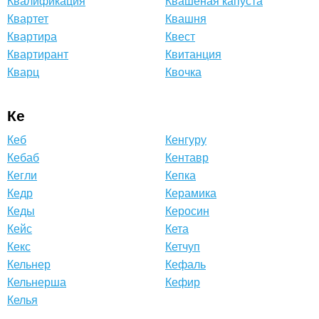
Квалификация
Квашеная капуста
Квартет
Квашня
Квартира
Квест
Квартирант
Квитанция
Кварц
Квочка
Ке
Кеб
Кенгуру
Кебаб
Кентавр
Кегли
Кепка
Кедр
Керамика
Кеды
Керосин
Кейс
Кета
Кекс
Кетчуп
Кельнер
Кефаль
Кельнерша
Кефир
Келья