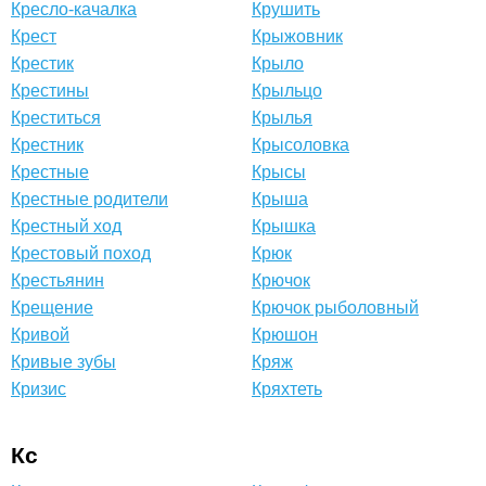
Кресло-качалка
Крушить
Крест
Крыжовник
Крестик
Крыло
Крестины
Крыльцо
Креститься
Крылья
Крестник
Крысоловка
Крестные
Крысы
Крестные родители
Крыша
Крестный ход
Крышка
Крестовый поход
Крюк
Крестьянин
Крючок
Крещение
Крючок рыболовный
Кривой
Крюшон
Кривые зубы
Кряж
Кризис
Кряхтеть
Кс