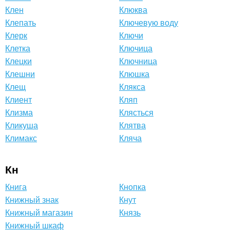
Клен
Клюква
Клепать
Ключевую воду
Клерк
Ключи
Клетка
Ключица
Клецки
Ключница
Клешни
Клюшка
Клещ
Клякса
Клиент
Кляп
Клизма
Клясться
Кликуша
Клятва
Климакс
Кляча
Кн
Книга
Кнопка
Книжный знак
Кнут
Книжный магазин
Князь
Книжный шкаф