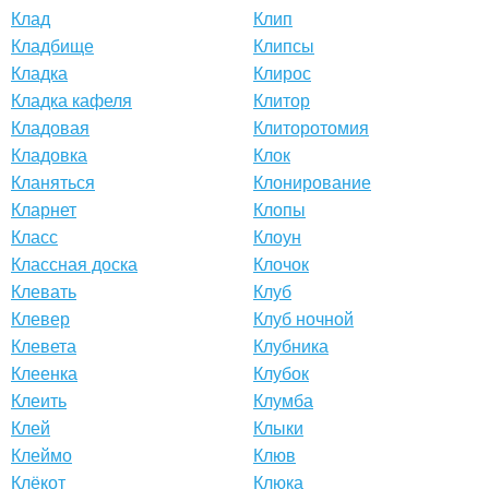
Клад
Клип
Кладбище
Клипсы
Кладка
Клирос
Кладка кафеля
Клитор
Кладовая
Клиторотомия
Кладовка
Клок
Кланяться
Клонирование
Кларнет
Клопы
Класс
Клоун
Классная доска
Клочок
Клевать
Клуб
Клевер
Клуб ночной
Клевета
Клубника
Клеенка
Клубок
Клеить
Клумба
Клей
Клыки
Клеймо
Клюв
Клёкот
Клюка