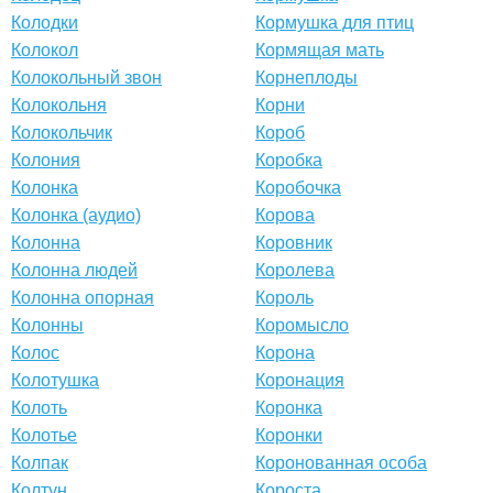
Колодки
Кормушка для птиц
Колокол
Кормящая мать
Колокольный звон
Корнеплоды
Колокольня
Корни
Колокольчик
Короб
Колония
Коробка
Колонка
Коробочка
Колонка (аудио)
Корова
Колонна
Коровник
Колонна людей
Королева
Колонна опорная
Король
Колонны
Коромысло
Колос
Корона
Колотушка
Коронация
Колоть
Коронка
Колотье
Коронки
Колпак
Коронованная особа
Колтун
Короста