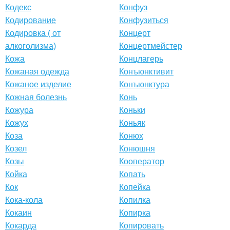
Кодекс
Конфуз
Кодирование
Конфузиться
Кодировка ( от
Концерт
алкоголизма)
Концертмейстер
Кожа
Концлагерь
Кожаная одежда
Конъюнктивит
Кожаное изделие
Конъюнктура
Кожная болезнь
Конь
Кожура
Коньки
Кожух
Коньяк
Коза
Конюх
Козел
Конюшня
Козы
Кооператор
Койка
Копать
Кок
Копейка
Кока-кола
Копилка
Кокаин
Копирка
Кокарда
Копировать