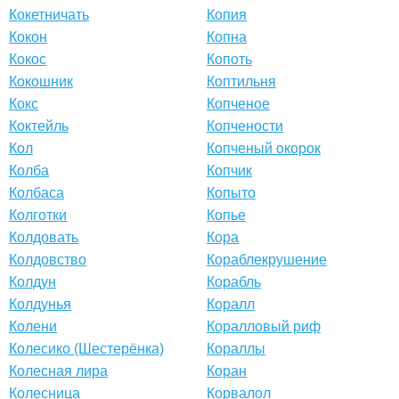
Кокетничать
Копия
Кокон
Копна
Кокос
Копоть
Кокошник
Коптильня
Кокс
Копченое
Коктейль
Копчености
Кол
Копченый окорок
Колба
Копчик
Колбаса
Копыто
Колготки
Копье
Колдовать
Кора
Колдовство
Кораблекрушение
Колдун
Корабль
Колдунья
Коралл
Колени
Коралловый риф
Колесико (Шестерёнка)
Кораллы
Колесная лира
Коран
Колесница
Корвалол