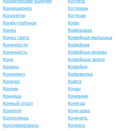
Кондитерские изделия
Котлета
Кондиционер
Котлован
Кондуктор
Коттедж
Конёк-горбунок
Кофе
Конец
Кофеварка
Конец света
Кофейная мельница
Конечности
Кофейник
Конечность
Кофейное дерево
Кони
Кофейные зерна
Конина
Кофейня
Конкурент
Кофемолка
Конкурс
Кофта
Конник
Кочан
Конница
Кочевник
Конный спорт
Кочегар
Конопля
Кочегарка
Коноплянка
Коченеть
Консервировать
Кочерга