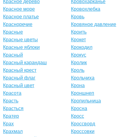
Красное дерево
Кровохарканье
Красное море
Кровохлебка
Красное платье
Кровь
Красноречие
Кровяное давление
Красные
Кроить
Красные цветы
Крокет
Красные яблоки
Крокодил
Красный
Крокус
Красный карандаш
Кролик
Красный крест
Кроль
Красный флаг
Крольчиха
Красный цвет
Крона
Красота
Кроншнеп
Красть
Кропильница
Красться
Кросна
Кратер
Кросс
Крах
Кроссворд
Крахмал
Кроссовки