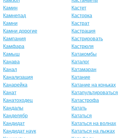
Камзол
Кастаньеты
Камин
Кастет
Камнепад
Касторка
Камни
Кастрат
Камни дорогие
Кастрация
Кампания
Кастрировать
Камфара
Кастрюля
Камыш
Катакомбы
Канава
Каталог
Канал
Катамаран
Канализация
Катание
Канарейка
Катание на коньках
Канат
Катапультироваться
Канатоходец
Катастрофа
Кандалы
Катать
Канделябр
Кататься
Кандидат
Кататься на волнах
Кандидат наук
Кататься на лыжах