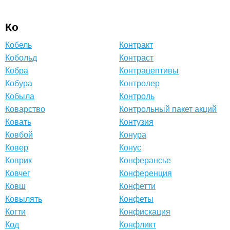
Ко
Кобель
Контракт
Кобольд
Контраст
Кобра
Контрацептивы
Кобура
Контролер
Кобыла
Контроль
Коварство
Контрольный пакет акций
Ковать
Контузия
Ковбой
Конура
Ковер
Конус
Коврик
Конферансье
Ковчег
Конференция
Ковш
Конфетти
Ковылять
Конфеты
Когти
Конфискация
Код
Конфликт