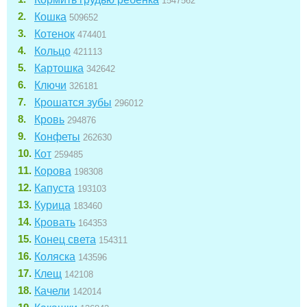
1547562
Кошка
509652
Котенок
474401
Кольцо
421113
Картошка
342642
Ключи
326181
Крошатся зубы
296012
Кровь
294876
Конфеты
262630
Кот
259485
Корова
198308
Капуста
193103
Курица
183460
Кровать
164353
Конец света
154311
Коляска
143596
Клещ
142108
Качели
142014