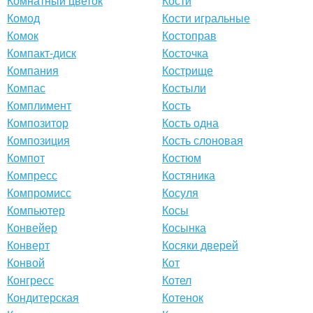
Комнатный цветок
Кости
Комод
Кости игральные
Комок
Костоправ
Компакт-диск
Косточка
Компания
Кострище
Компас
Костыли
Комплимент
Кость
Композитор
Кость одна
Композиция
Кость слоновая
Компот
Костюм
Компресс
Костяника
Компромисс
Косуля
Компьютер
Косы
Конвейер
Косынка
Конверт
Косяки дверей
Конвой
Кот
Конгресс
Котел
Кондитерская
Котенок