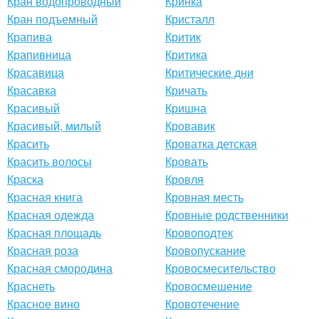
Кран водопроводный
Кринка
Кран подъемный
Кристалл
Крапива
Критик
Крапивница
Критика
Красавица
Критические дни
Красавка
Кричать
Красивый
Кришна
Красивый, милый
Кровавик
Красить
Кроватка детская
Красить волосы
Кровать
Краска
Кровля
Красная книга
Кровная месть
Красная одежда
Кровные родственники
Красная площадь
Кровоподтек
Красная роза
Кровопускание
Красная смородина
Кровосмесительство
Краснеть
Кровосмешение
Красное вино
Кровотечение