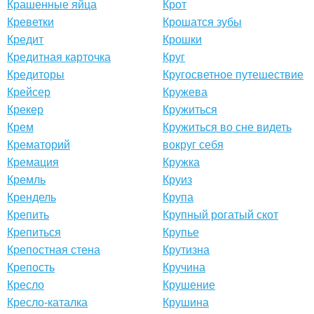
Крашенные яйца
Крот
Креветки
Крошатся зубы
Кредит
Крошки
Кредитная карточка
Круг
Кредиторы
Кругосветное путешествие
Крейсер
Кружева
Крекер
Кружиться
Крем
Кружиться во сне видеть
Крематорий
вокруг себя
Кремация
Кружка
Кремль
Круиз
Крендель
Крупа
Крепить
Крупный рогатый скот
Крепиться
Крупье
Крепостная стена
Крутизна
Крепость
Кручина
Кресло
Крушение
Кресло-каталка
Крушина