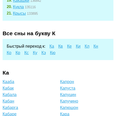
Какашки
136842
Кукла
135116
Крысы
133895
Все сны на букву К
Быстрый переход к:
Ка
Кв
Ке
Ки
Кл
Кн
Ко
Кр
Кс
Ку
Кэ
Кю
Ка
Кааба
Капрон
Кабак
Капуста
Кабала
Капуцин
Кабан
Капучино
Кабарга
Капюшон
Кабаре
Кара