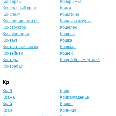
Консервы
Кочерыжка
Консольный кран
Кочки
Конспект
Кошатина
Конспирироваться
Кошачья шкурка
Конструктор
Кошелек
Консультация
Кошель
Контакт
Кошка
Контактные линзы
Кошмар
Контейнер
Кощей
Контора
Кощей бессмертный
Контрабас
Кр
Краб
Крик
Кража
Крик младенца
Край
Крикет
Кран
Криница