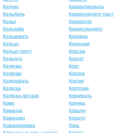
Колчан
Корректировать
Колыбель
Корректируете текст
Колье
Корректор
Кольраби
Корреспондент
Кольцевать
Коррида
Кольцо
Коррозия
Кольцо (круг)
Корсаж
Кольчуга
Корсет
Колючка
Корт
Колючки
Кортеж
Колядовать
Кортик
Коляска
Корточки
Коляска детская
Корчевать
Кома
Корчма
Команда
Коршун
Командир
Корыто
Командировка
Корь
Командные виды спорта
Коряга