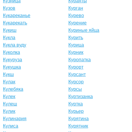
Кузница
Куранты
Кузов
Курган
Кукареканье
Курево
Кукарекать
Курение
Кукиш
Куриные яйца
Кукла
Курить
Кукла вуду
Курица
Куколка
Курник
Кукуруза
Куропатка
Кукушка
Курорт
Кукш
Курсант
Кулак
Курсор
Кулебяка
Курсы
Кулек
Куртизанка
Кулеш
Куртка
Кулик
Курьер
Кулинария
Курятина
Кулиса
Курятник