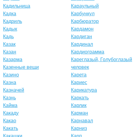
Кадильница
Караульный
Кадка
Карбункул
Кадриль
Карбюратор
Кадык
Кардамон
Кадь
Кардиган
Казак
Кардинал
Казан
Кардиограмма
Казарма
Кареглазый, Голубоглазый
Казенные вещи
человек
Казино
Карета
Казна
Кариес
Казначей
Карикатура
Казнь
Каркать
Кайма
Карлик
Какаду
Карман
Какао
Карнавал
Какать
Карниз
Какашки
Карп