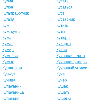
Кулич
Кусать
Кулон
Кусаться
Культработник
Куст
Культя
Кустарник
Кум
Кутить
Кум, кума
Кутья
Кума
Кутюрье
Кумач
Кухарка
Кумир
Кухня
Кумовья
Кухонная плита
Кумыс
Кухонная утварь
Кундалини
Кухонный уголок
Кунжут
Куча
Куница
Кучер
Купальник
Кушак
Купальница
Кушать
Купальня
Кушетка