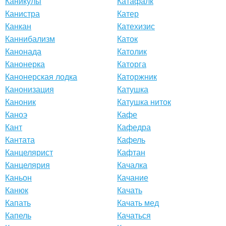
Каникулы
Катафалк
Канистра
Катер
Канкан
Катехизис
Каннибализм
Каток
Канонада
Католик
Канонерка
Каторга
Канонерская лодка
Каторжник
Канонизация
Катушка
Каноник
Катушка ниток
Каноэ
Кафе
Кант
Кафедра
Кантата
Кафель
Канцелярист
Кафтан
Канцелярия
Качалка
Каньон
Качание
Канюк
Качать
Капать
Качать мед
Капель
Качаться