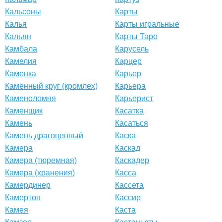
Кальсоны
Карты
Калья
Карты игральные
Кальян
Карты Таро
Камбала
Карусель
Камелия
Карцер
Каменка
Карьер
Каменный круг (кромлех)
Карьера
Каменоломня
Карьерист
Каменщик
Касатка
Камень
Касаться
Камень драгоценный
Каска
Камера
Каскад
Камера (тюремная)
Каскадер
Камера (хранения)
Касса
Камердинер
Кассета
Камертон
Кассир
Камея
Каста