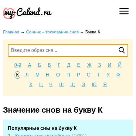
Главная
→
Сонник – толкование снов
→
Буква К
0-9
А
Б
В
Г
Д
Е
Ж
З
И
Й
К
Л
М
Н
О
П
Р
С
Т
У
Ф
Х
Ц
Ч
Ш
Щ
Э
Ю
Я
Значение снов на букву К
Популярные сны на букву К
Кормить грудью ребенка