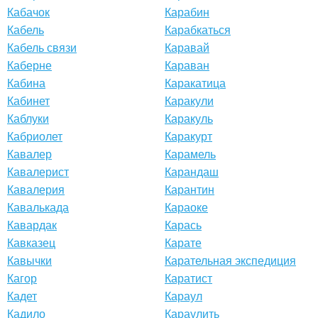
Кабачок
Карабин
Кабель
Карабкаться
Кабель связи
Каравай
Каберне
Караван
Кабина
Каракатица
Кабинет
Каракули
Каблуки
Каракуль
Кабриолет
Каракурт
Кавалер
Карамель
Кавалерист
Карандаш
Кавалерия
Карантин
Кавалькада
Караоке
Кавардак
Карась
Кавказец
Карате
Кавычки
Карательная экспедиция
Кагор
Каратист
Кадет
Караул
Кадило
Караулить