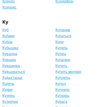
Ксендз
Ксилофон
Ксерокс
Ку
Куб
Купание
Кубики
Купаться
Кубок
Купе
Кубышка
Купель
Кувалда
Купец
Кувшин
Купидон
Кувшинка
Купить
Кувыркаться
Купить молоко
Кудахтанье
Куплеты
Кудель
Купол
Кудри
Купорос
Кузнец
Купюры
Кузнечик
Курага