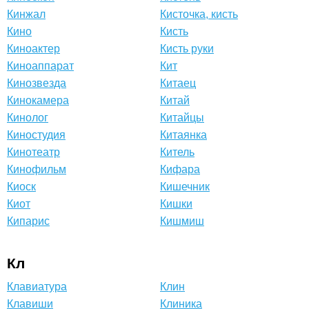
Кинжал
Кисточка, кисть
Кино
Кисть
Киноактер
Кисть руки
Киноаппарат
Кит
Кинозвезда
Китаец
Кинокамера
Китай
Кинолог
Китайцы
Киностудия
Китаянка
Кинотеатр
Китель
Кинофильм
Кифара
Киоск
Кишечник
Киот
Кишки
Кипарис
Кишмиш
Кл
Клавиатура
Клин
Клавиши
Клиника