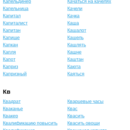
Капельдинер
Качаться на качелях
Капельница
Качели
Капитал
Качка
Капиталист
Каша
Капитан
Кашалот
Капище
Кашель
Капкан
Кашлять
Капля
Кашне
Капот
Каштан
Каприз
Каюта
Капризный
Каяться
Кв
Квадрат
Кварцевые часы
Кваканье
Квас
Квакер
Квасить
Квалификацию повысить
Квасить овощи