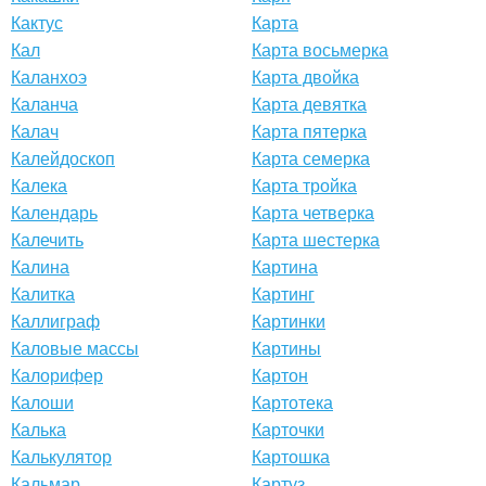
Кактус
Карта
Кал
Карта восьмерка
Каланхоэ
Карта двойка
Каланча
Карта девятка
Калач
Карта пятерка
Калейдоскоп
Карта семерка
Калека
Карта тройка
Календарь
Карта четверка
Калечить
Карта шестерка
Калина
Картина
Калитка
Картинг
Каллиграф
Картинки
Каловые массы
Картины
Калорифер
Картон
Калоши
Картотека
Калька
Карточки
Калькулятор
Картошка
Кальмар
Картуз