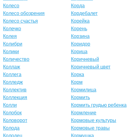
Колесо
Корда
Колесо обозрения
Кордебалет
Колесо счастья
Корейка
Колечко
Корень
Колея
Корзина
Колибри
Коридор
Колики
Корица
Количество
Коричневый
Коллаж
Коричневый цвет
Коллега
Корка
Колледж
Корм
Коллектив
Кормилица
Коллекция
Кормить
Колли
Кормить грудью ребенка
Колобок
Кормление
Коловорот
Кормовые культуры
Колода
Кормовые травы
Колодец
Кормушка